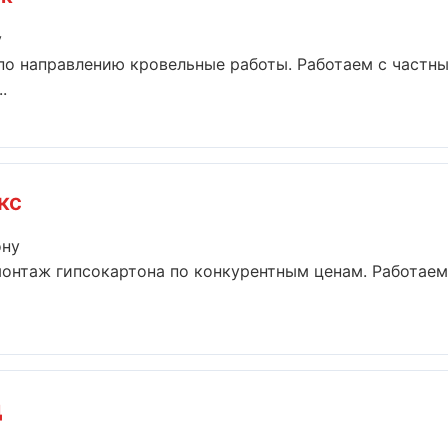
у
по направлению кровельные работы. Работаем с част
.
кс
ону
онтаж гипсокартона по конкурентным ценам. Работаем
д