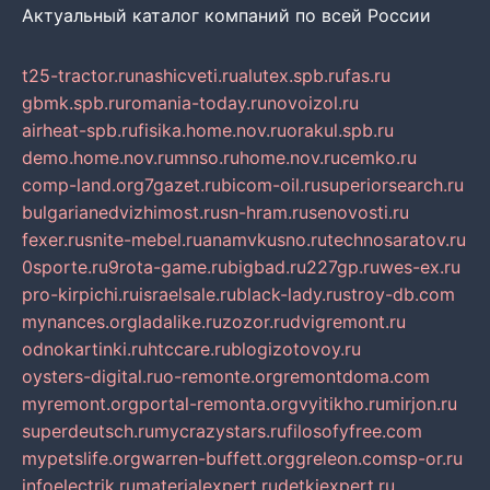
Актуальный каталог компаний по всей России
t25-tractor.ru
nashicveti.ru
alutex.spb.ru
fas.ru
gbmk.spb.ru
romania-today.ru
novoizol.ru
airheat-spb.ru
fisika.home.nov.ru
orakul.spb.ru
demo.home.nov.ru
mnso.ru
home.nov.ru
cemko.ru
comp-land.org
7gazet.ru
bicom-oil.ru
superiorsearch.ru
bulgarianedvizhimost.ru
sn-hram.ru
senovosti.ru
fexer.ru
snite-mebel.ru
anamvkusno.ru
technosaratov.ru
0sporte.ru
9rota-game.ru
bigbad.ru
227gp.ru
wes-ex.ru
pro-kirpichi.ru
israelsale.ru
black-lady.ru
stroy-db.com
mynances.org
ladalike.ru
zozor.ru
dvigremont.ru
odnokartinki.ru
htccare.ru
blogizotovoy.ru
oysters-digital.ru
o-remonte.org
remontdoma.com
myremont.org
portal-remonta.org
vyitikho.ru
mirjon.ru
superdeutsch.ru
mycrazystars.ru
filosofyfree.com
mypetslife.org
warren-buffett.org
greleon.com
sp-or.ru
infoelectrik.ru
materialexpert.ru
detkiexpert.ru