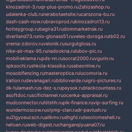
kinozadrot-3.ru
qr-plus-promo.ru
2shizashop.ru
udalenka-club.ru
nerabotaetsite.ru
carszona-bu.ru
dash-cash-now.ru
bravoprod.ru
kinozadrot13.ru
hotteygroup.ru
bagira31.ru
dommarketnsk.ru
dveriland73.ru
nis-glonass51.ru
veles-doroga.ru
tb02.ru
vrema-zdorov.ru
velonik.ru
surgutgloss.ru
nike-air-max-95.ru
nadookna.ru
lubov-pic.ru
mobilreklama.ru
pds-nn.ru
socrat2000.ru
vgurin.ru
spksochi.ru
shkola-klassika.ru
sabeonline.ru
mosoblfencing.ru
masteroptica.ru
lucomoria.ru
iration.ru
devanagari.ru
biblioverde.ru
igro-pictures.ru
dk-tulamash.ru
s-dez-s.ru
peysok.ru
blackcountess.ru
asoftdoc.ru
scifichannel.ru
ocenka-appraisal.ru
mudconnector.ru
hitstih.ru
pik-finance.ru
vip-surfing.ru
wundermoscow.ru
olymp-clan.ru
dr-pavlush.ru
su2lgyoeucscn.ru
allkmv.ru
dhgfd.ru
tesotomeshell.ru
netoen.ru
web-digest.ru
changanqiyuana07.ru