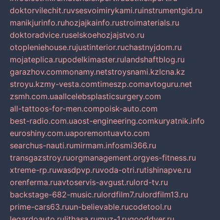
doktorvilechit.ru
vsesvoimirykami.ru
instrumentgid.ru
manikjurinfo.ru
hozjajkainfo.ru
stroimaterials.ru
doktoradvice.ru
selskoehozjajstvo.ru
otopleniehouse.ru
justinterior.ru
chastnyjdom.ru
mojateplica.ru
podelkimaster.ru
landshaftblog.ru
garazhov.com
monamy.net
stroysnami.kz
lcna.kz
stroyu.kz
my-vesta.com
timeszp.com
avtoguru.net
zsmh.com.ua
allcelebsplasticsurgery.com
all-tattoos-for-men.com
poisk-auto.com
best-radio.com.ua
ost-engineering.com
kuryatnik.info
euroshiny.com.ua
poremontuavto.com
searchus-nauti.ru
mirmam.info
smi366.ru
transgazstroy.ru
orgmanagement.org
yes-fitness.ru
xtreme-rp.ru
wasdpvp.ru
voda-otri.ru
tishinapve.ru
orenferma.ru
avtoservis-avgust.ru
lord-tv.ru
backstage-682-music.ru
lordfilm7.ru
lordfilm13.ru
prime-cars63.ru
un-believable.ru
codetool.ru
legardoauto.ru
lithasa.ru
muz-1.ru
gooddver.ru