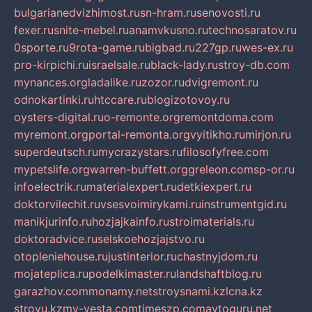
bulgarianedvizhimost.ru
sn-hram.ru
senovosti.ru
fexer.ru
snite-mebel.ru
anamvkusno.ru
technosaratov.ru
0sporte.ru
9rota-game.ru
bigbad.ru
227gp.ru
wes-ex.ru
pro-kirpichi.ru
israelsale.ru
black-lady.ru
stroy-db.com
mynances.org
ladalike.ru
zozor.ru
dvigremont.ru
odnokartinki.ru
htccare.ru
blogizotovoy.ru
oysters-digital.ru
o-remonte.org
remontdoma.com
myremont.org
portal-remonta.org
vyitikho.ru
mirjon.ru
superdeutsch.ru
mycrazystars.ru
filosofyfree.com
mypetslife.org
warren-buffett.org
greleon.com
sp-or.ru
infoelectrik.ru
materialexpert.ru
detkiexpert.ru
doktorvilechit.ru
vsesvoimirykami.ru
instrumentgid.ru
manikjurinfo.ru
hozjajkainfo.ru
stroimaterials.ru
doktoradvice.ru
selskoehozjajstvo.ru
otopleniehouse.ru
justinterior.ru
chastnyjdom.ru
mojateplica.ru
podelkimaster.ru
landshaftblog.ru
garazhov.com
monamy.net
stroysnami.kz
lcna.kz
stroyu.kz
my-vesta.com
timeszp.com
avtoguru.net