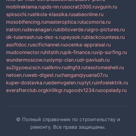
mobilreklama.ru
pds-nn.ru
socrat2000.ru
vgurin.ru
spksochi.ru
shkola-klassika.ru
sabeonline.ru
mosoblfencing.ru
masteroptica.ru
lucomoria.ru
iration.ru
devanagari.ru
biblioverde.ru
igro-pictures.ru
dk-tulamash.ru
s-dez-s.ru
peysok.ru
blackcountess.ru
asoftdoc.ru
scifichannel.ru
ocenka-appraisal.ru
mudconnector.ru
hitstih.ru
pik-finance.ru
vip-surfing.ru
wundermoscow.ru
olymp-clan.ru
dr-pavlush.ru
su2lgyoeucscn.ru
allkmv.ru
dhgfd.ru
tesotomeshell.ru
netoen.ru
web-digest.ru
changanqiyuana07.ru
kuper-dostavka.ru
edemvgelen.ru
ytyt.ru
infoelektrik.ru
everafterclub.org
kirillkgr.ru
goodv1234.ru
oopslady.ru
© Полный справочник по строительству и
ремонту. Все права защищены.