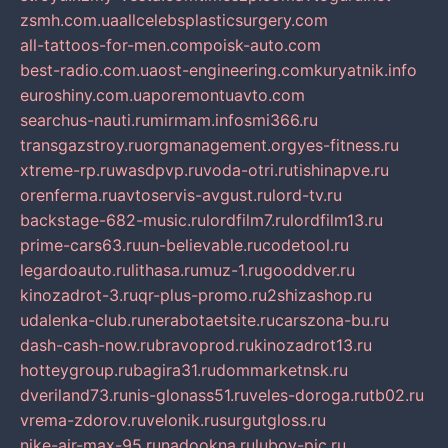
zsmh.com.ua
allcelebsplasticsurgery.com
all-tattoos-for-men.com
poisk-auto.com
best-radio.com.ua
ost-engineering.com
kuryatnik.info
euroshiny.com.ua
poremontuavto.com
searchus-nauti.ru
mirmam.info
smi366.ru
transgazstroy.ru
orgmanagement.org
yes-fitness.ru
xtreme-rp.ru
wasdpvp.ru
voda-otri.ru
tishinapve.ru
orenferma.ru
avtoservis-avgust.ru
lord-tv.ru
backstage-682-music.ru
lordfilm7.ru
lordfilm13.ru
prime-cars63.ru
un-believable.ru
codetool.ru
legardoauto.ru
lithasa.ru
muz-1.ru
gooddver.ru
kinozadrot-3.ru
qr-plus-promo.ru
2shizashop.ru
udalenka-club.ru
nerabotaetsite.ru
carszona-bu.ru
dash-cash-now.ru
bravoprod.ru
kinozadrot13.ru
hotteygroup.ru
bagira31.ru
dommarketnsk.ru
dveriland73.ru
nis-glonass51.ru
veles-doroga.ru
tb02.ru
vrema-zdorov.ru
velonik.ru
surgutgloss.ru
nike-air-max-95.ru
nadookna.ru
lubov-pic.ru