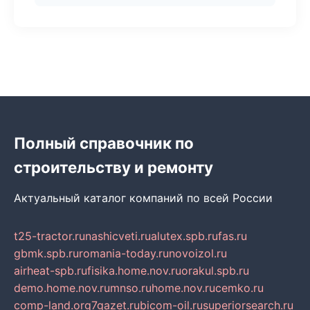
Полный справочник по
строительству и ремонту
Актуальный каталог компаний по всей России
t25-tractor.ru
nashicveti.ru
alutex.spb.ru
fas.ru
gbmk.spb.ru
romania-today.ru
novoizol.ru
airheat-spb.ru
fisika.home.nov.ru
orakul.spb.ru
demo.home.nov.ru
mnso.ru
home.nov.ru
cemko.ru
comp-land.org
7gazet.ru
bicom-oil.ru
superiorsearch.ru