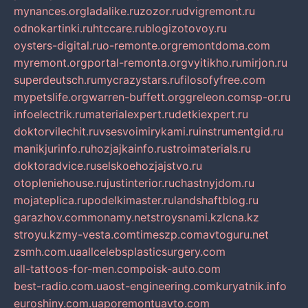
mynances.org
ladalike.ru
zozor.ru
dvigremont.ru
odnokartinki.ru
htccare.ru
blogizotovoy.ru
oysters-digital.ru
o-remonte.org
remontdoma.com
myremont.org
portal-remonta.org
vyitikho.ru
mirjon.ru
superdeutsch.ru
mycrazystars.ru
filosofyfree.com
mypetslife.org
warren-buffett.org
greleon.com
sp-or.ru
infoelectrik.ru
materialexpert.ru
detkiexpert.ru
doktorvilechit.ru
vsesvoimirykami.ru
instrumentgid.ru
manikjurinfo.ru
hozjajkainfo.ru
stroimaterials.ru
doktoradvice.ru
selskoehozjajstvo.ru
otopleniehouse.ru
justinterior.ru
chastnyjdom.ru
mojateplica.ru
podelkimaster.ru
landshaftblog.ru
garazhov.com
monamy.net
stroysnami.kz
lcna.kz
stroyu.kz
my-vesta.com
timeszp.com
avtoguru.net
zsmh.com.ua
allcelebsplasticsurgery.com
all-tattoos-for-men.com
poisk-auto.com
best-radio.com.ua
ost-engineering.com
kuryatnik.info
euroshiny.com.ua
poremontuavto.com