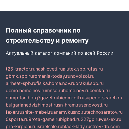
Полный справочник по
строительству и ремонту
Актуальный каталог компаний по всей России
t25-tractor.ru
nashicveti.ru
alutex.spb.ru
fas.ru
gbmk.spb.ru
romania-today.ru
novoizol.ru
airheat-spb.ru
fisika.home.nov.ru
orakul.spb.ru
demo.home.nov.ru
mnso.ru
home.nov.ru
cemko.ru
comp-land.org
7gazet.ru
bicom-oil.ru
superiorsearch.ru
bulgarianedvizhimost.ru
sn-hram.ru
senovosti.ru
fexer.ru
snite-mebel.ru
anamvkusno.ru
technosaratov.ru
0sporte.ru
9rota-game.ru
bigbad.ru
227gp.ru
wes-ex.ru
pro-kirpichi.ru
israelsale.ru
black-lady.ru
stroy-db.com