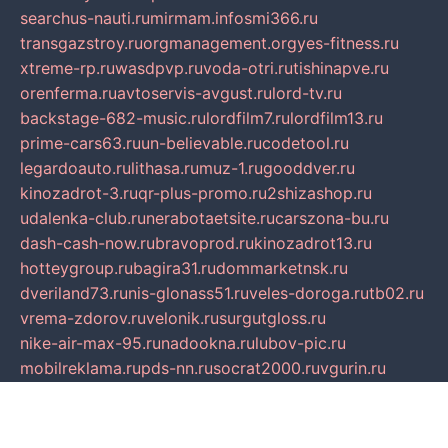
searchus-nauti.ru
mirmam.info
smi366.ru
transgazstroy.ru
orgmanagement.org
yes-fitness.ru
xtreme-rp.ru
wasdpvp.ru
voda-otri.ru
tishinapve.ru
orenferma.ru
avtoservis-avgust.ru
lord-tv.ru
backstage-682-music.ru
lordfilm7.ru
lordfilm13.ru
prime-cars63.ru
un-believable.ru
codetool.ru
legardoauto.ru
lithasa.ru
muz-1.ru
gooddver.ru
kinozadrot-3.ru
qr-plus-promo.ru
2shizashop.ru
udalenka-club.ru
nerabotaetsite.ru
carszona-bu.ru
dash-cash-now.ru
bravoprod.ru
kinozadrot13.ru
hotteygroup.ru
bagira31.ru
dommarketnsk.ru
dveriland73.ru
nis-glonass51.ru
veles-doroga.ru
tb02.ru
vrema-zdorov.ru
velonik.ru
surgutgloss.ru
nike-air-max-95.ru
nadookna.ru
lubov-pic.ru
mobilreklama.ru
pds-nn.ru
socrat2000.ru
vgurin.ru
spksochi.ru
shkola-klassika.ru
sabeonline.ru
mosoblfencing.ru
masteroptica.ru
lucomoria.ru
iration.ru
devanagari.ru
biblioverde.ru
igro-pictures.ru