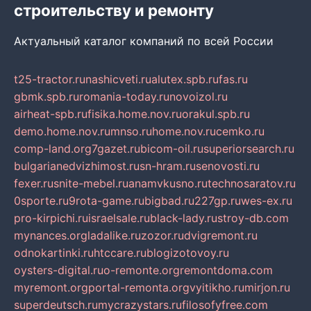
строительству и ремонту
Актуальный каталог компаний по всей России
t25-tractor.ru
nashicveti.ru
alutex.spb.ru
fas.ru
gbmk.spb.ru
romania-today.ru
novoizol.ru
airheat-spb.ru
fisika.home.nov.ru
orakul.spb.ru
demo.home.nov.ru
mnso.ru
home.nov.ru
cemko.ru
comp-land.org
7gazet.ru
bicom-oil.ru
superiorsearch.ru
bulgarianedvizhimost.ru
sn-hram.ru
senovosti.ru
fexer.ru
snite-mebel.ru
anamvkusno.ru
technosaratov.ru
0sporte.ru
9rota-game.ru
bigbad.ru
227gp.ru
wes-ex.ru
pro-kirpichi.ru
israelsale.ru
black-lady.ru
stroy-db.com
mynances.org
ladalike.ru
zozor.ru
dvigremont.ru
odnokartinki.ru
htccare.ru
blogizotovoy.ru
oysters-digital.ru
o-remonte.org
remontdoma.com
myremont.org
portal-remonta.org
vyitikho.ru
mirjon.ru
superdeutsch.ru
mycrazystars.ru
filosofyfree.com