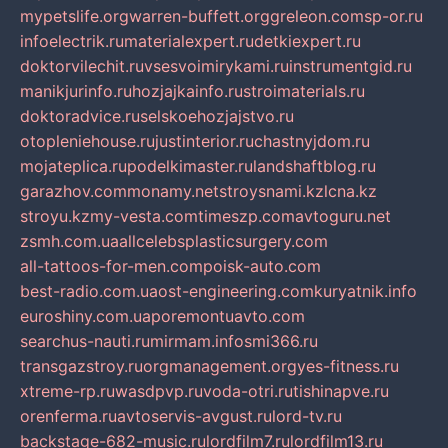
mypetslife.org
warren-buffett.org
greleon.com
sp-or.ru
infoelectrik.ru
materialexpert.ru
detkiexpert.ru
doktorvilechit.ru
vsesvoimirykami.ru
instrumentgid.ru
manikjurinfo.ru
hozjajkainfo.ru
stroimaterials.ru
doktoradvice.ru
selskoehozjajstvo.ru
otopleniehouse.ru
justinterior.ru
chastnyjdom.ru
mojateplica.ru
podelkimaster.ru
landshaftblog.ru
garazhov.com
monamy.net
stroysnami.kz
lcna.kz
stroyu.kz
my-vesta.com
timeszp.com
avtoguru.net
zsmh.com.ua
allcelebsplasticsurgery.com
all-tattoos-for-men.com
poisk-auto.com
best-radio.com.ua
ost-engineering.com
kuryatnik.info
euroshiny.com.ua
poremontuavto.com
searchus-nauti.ru
mirmam.info
smi366.ru
transgazstroy.ru
orgmanagement.org
yes-fitness.ru
xtreme-rp.ru
wasdpvp.ru
voda-otri.ru
tishinapve.ru
orenferma.ru
avtoservis-avgust.ru
lord-tv.ru
backstage-682-music.ru
lordfilm7.ru
lordfilm13.ru