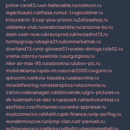
prime-cars63.ru
un-believable.ru
codetool.ru
legardoauto.ru
lithasa.ru
muz-1.ru
gooddver.ru
kinozadrot-3.ru
qr-plus-promo.ru
2shizashop.ru
udalenka-club.ru
nerabotaetsite.ru
carszona-bu.ru
dash-cash-now.ru
bravoprod.ru
kinozadrot13.ru
hotteygroup.ru
bagira31.ru
dommarketnsk.ru
dveriland73.ru
nis-glonass51.ru
veles-doroga.ru
tb02.ru
vrema-zdorov.ru
velonik.ru
surgutgloss.ru
nike-air-max-95.ru
nadookna.ru
lubov-pic.ru
mobilreklama.ru
pds-nn.ru
socrat2000.ru
vgurin.ru
spksochi.ru
shkola-klassika.ru
sabeonline.ru
mosoblfencing.ru
masteroptica.ru
lucomoria.ru
iration.ru
devanagari.ru
biblioverde.ru
igro-pictures.ru
dk-tulamash.ru
s-dez-s.ru
peysok.ru
blackcountess.ru
asoftdoc.ru
scifichannel.ru
ocenka-appraisal.ru
mudconnector.ru
hitstih.ru
pik-finance.ru
vip-surfing.ru
wundermoscow.ru
olymp-clan.ru
dr-pavlush.ru
su2lgyoeucscn.ru
allkmv.ru
dhgfd.ru
tesotomeshell.ru