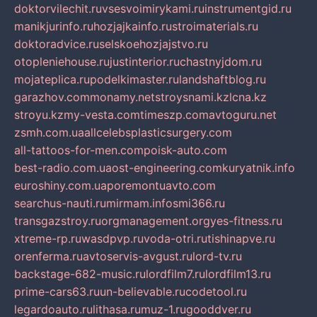
doktorvilechit.ru
vsesvoimirykami.ru
instrumentgid.ru
manikjurinfo.ru
hozjajkainfo.ru
stroimaterials.ru
doktoradvice.ru
selskoehozjajstvo.ru
otopleniehouse.ru
justinterior.ru
chastnyjdom.ru
mojateplica.ru
podelkimaster.ru
landshaftblog.ru
garazhov.com
monamy.net
stroysnami.kz
lcna.kz
stroyu.kz
my-vesta.com
timeszp.com
avtoguru.net
zsmh.com.ua
allcelebsplasticsurgery.com
all-tattoos-for-men.com
poisk-auto.com
best-radio.com.ua
ost-engineering.com
kuryatnik.info
euroshiny.com.ua
poremontuavto.com
searchus-nauti.ru
mirmam.info
smi366.ru
transgazstroy.ru
orgmanagement.org
yes-fitness.ru
xtreme-rp.ru
wasdpvp.ru
voda-otri.ru
tishinapve.ru
orenferma.ru
avtoservis-avgust.ru
lord-tv.ru
backstage-682-music.ru
lordfilm7.ru
lordfilm13.ru
prime-cars63.ru
un-believable.ru
codetool.ru
legardoauto.ru
lithasa.ru
muz-1.ru
gooddver.ru