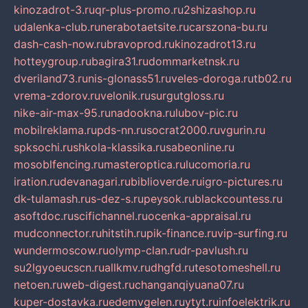
kinozadrot-3.ru
qr-plus-promo.ru
2shizashop.ru
udalenka-club.ru
nerabotaetsite.ru
carszona-bu.ru
dash-cash-now.ru
bravoprod.ru
kinozadrot13.ru
hotteygroup.ru
bagira31.ru
dommarketnsk.ru
dveriland73.ru
nis-glonass51.ru
veles-doroga.ru
tb02.ru
vrema-zdorov.ru
velonik.ru
surgutgloss.ru
nike-air-max-95.ru
nadookna.ru
lubov-pic.ru
mobilreklama.ru
pds-nn.ru
socrat2000.ru
vgurin.ru
spksochi.ru
shkola-klassika.ru
sabeonline.ru
mosoblfencing.ru
masteroptica.ru
lucomoria.ru
iration.ru
devanagari.ru
biblioverde.ru
igro-pictures.ru
dk-tulamash.ru
s-dez-s.ru
peysok.ru
blackcountess.ru
asoftdoc.ru
scifichannel.ru
ocenka-appraisal.ru
mudconnector.ru
hitstih.ru
pik-finance.ru
vip-surfing.ru
wundermoscow.ru
olymp-clan.ru
dr-pavlush.ru
su2lgyoeucscn.ru
allkmv.ru
dhgfd.ru
tesotomeshell.ru
netoen.ru
web-digest.ru
changanqiyuana07.ru
kuper-dostavka.ru
edemvgelen.ru
ytyt.ru
infoelektrik.ru