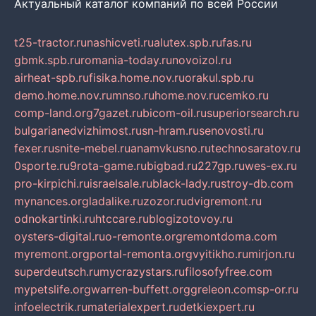
Актуальный каталог компаний по всей России
t25-tractor.ru
nashicveti.ru
alutex.spb.ru
fas.ru
gbmk.spb.ru
romania-today.ru
novoizol.ru
airheat-spb.ru
fisika.home.nov.ru
orakul.spb.ru
demo.home.nov.ru
mnso.ru
home.nov.ru
cemko.ru
comp-land.org
7gazet.ru
bicom-oil.ru
superiorsearch.ru
bulgarianedvizhimost.ru
sn-hram.ru
senovosti.ru
fexer.ru
snite-mebel.ru
anamvkusno.ru
technosaratov.ru
0sporte.ru
9rota-game.ru
bigbad.ru
227gp.ru
wes-ex.ru
pro-kirpichi.ru
israelsale.ru
black-lady.ru
stroy-db.com
mynances.org
ladalike.ru
zozor.ru
dvigremont.ru
odnokartinki.ru
htccare.ru
blogizotovoy.ru
oysters-digital.ru
o-remonte.org
remontdoma.com
myremont.org
portal-remonta.org
vyitikho.ru
mirjon.ru
superdeutsch.ru
mycrazystars.ru
filosofyfree.com
mypetslife.org
warren-buffett.org
greleon.com
sp-or.ru
infoelectrik.ru
materialexpert.ru
detkiexpert.ru