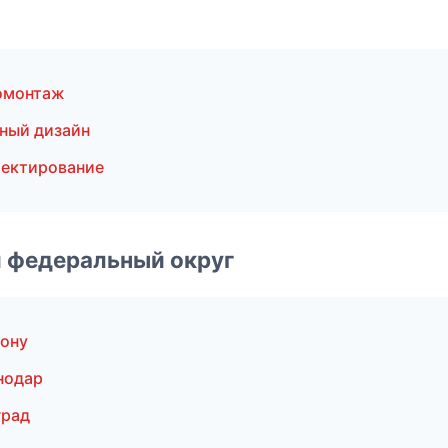
омонтаж
ный дизайн
оектирование
 федеральный округ
ону
нодар
град