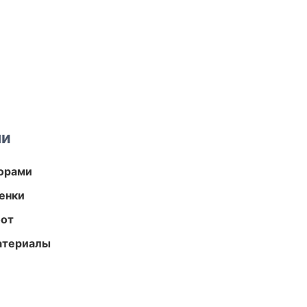
ми
торами
енки
бот
атериалы