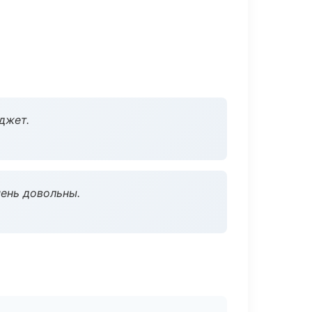
джет.
чень довольны.