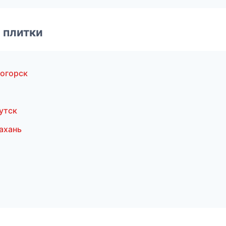
 плитки
тогорск
утск
ахань