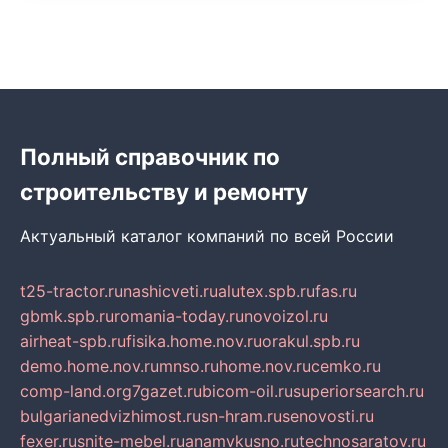
Полный справочник по
строительству и ремонту
Актуальный каталог компаний по всей России
t25-tractor.ru
nashicveti.ru
alutex.spb.ru
fas.ru
gbmk.spb.ru
romania-today.ru
novoizol.ru
airheat-spb.ru
fisika.home.nov.ru
orakul.spb.ru
demo.home.nov.ru
mnso.ru
home.nov.ru
cemko.ru
comp-land.org
7gazet.ru
bicom-oil.ru
superiorsearch.ru
bulgarianedvizhimost.ru
sn-hram.ru
senovosti.ru
fexer.ru
snite-mebel.ru
anamvkusno.ru
technosaratov.ru