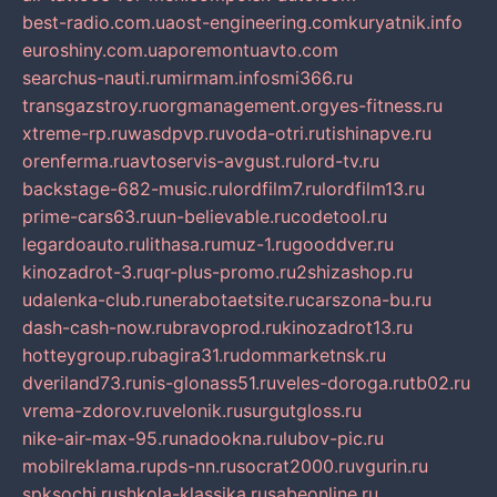
best-radio.com.ua
ost-engineering.com
kuryatnik.info
euroshiny.com.ua
poremontuavto.com
searchus-nauti.ru
mirmam.info
smi366.ru
transgazstroy.ru
orgmanagement.org
yes-fitness.ru
xtreme-rp.ru
wasdpvp.ru
voda-otri.ru
tishinapve.ru
orenferma.ru
avtoservis-avgust.ru
lord-tv.ru
backstage-682-music.ru
lordfilm7.ru
lordfilm13.ru
prime-cars63.ru
un-believable.ru
codetool.ru
legardoauto.ru
lithasa.ru
muz-1.ru
gooddver.ru
kinozadrot-3.ru
qr-plus-promo.ru
2shizashop.ru
udalenka-club.ru
nerabotaetsite.ru
carszona-bu.ru
dash-cash-now.ru
bravoprod.ru
kinozadrot13.ru
hotteygroup.ru
bagira31.ru
dommarketnsk.ru
dveriland73.ru
nis-glonass51.ru
veles-doroga.ru
tb02.ru
vrema-zdorov.ru
velonik.ru
surgutgloss.ru
nike-air-max-95.ru
nadookna.ru
lubov-pic.ru
mobilreklama.ru
pds-nn.ru
socrat2000.ru
vgurin.ru
spksochi.ru
shkola-klassika.ru
sabeonline.ru