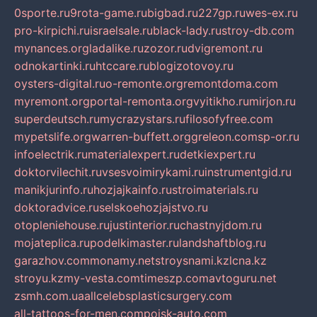
0sporte.ru
9rota-game.ru
bigbad.ru
227gp.ru
wes-ex.ru
pro-kirpichi.ru
israelsale.ru
black-lady.ru
stroy-db.com
mynances.org
ladalike.ru
zozor.ru
dvigremont.ru
odnokartinki.ru
htccare.ru
blogizotovoy.ru
oysters-digital.ru
o-remonte.org
remontdoma.com
myremont.org
portal-remonta.org
vyitikho.ru
mirjon.ru
superdeutsch.ru
mycrazystars.ru
filosofyfree.com
mypetslife.org
warren-buffett.org
greleon.com
sp-or.ru
infoelectrik.ru
materialexpert.ru
detkiexpert.ru
doktorvilechit.ru
vsesvoimirykami.ru
instrumentgid.ru
manikjurinfo.ru
hozjajkainfo.ru
stroimaterials.ru
doktoradvice.ru
selskoehozjajstvo.ru
otopleniehouse.ru
justinterior.ru
chastnyjdom.ru
mojateplica.ru
podelkimaster.ru
landshaftblog.ru
garazhov.com
monamy.net
stroysnami.kz
lcna.kz
stroyu.kz
my-vesta.com
timeszp.com
avtoguru.net
zsmh.com.ua
allcelebsplasticsurgery.com
all-tattoos-for-men.com
poisk-auto.com