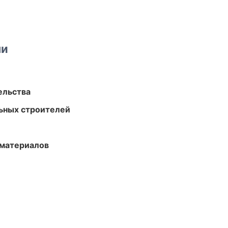
ми
ельства
ьных строителей
 материалов