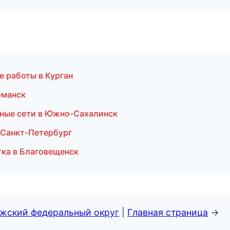
е работы в Курган
рманск
рные сети в Южно-Сахалинск
 Санкт-Петербург
ка в Благовещенск
лжский федеральный округ
|
Главная страница
→