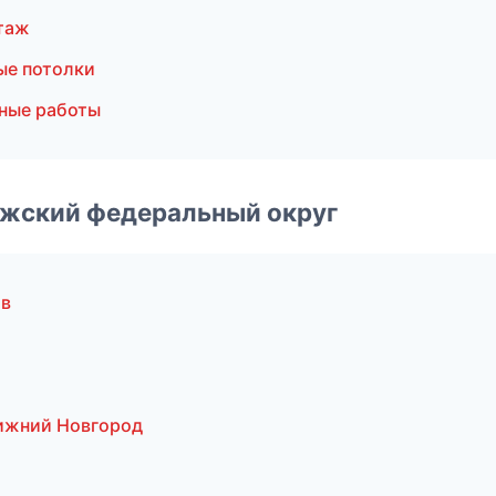
таж
ые потолки
ные работы
лжский федеральный округ
ов
ижний Новгород