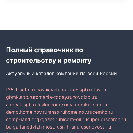
Полный справочник по
строительству и ремонту
Актуальный каталог компаний по всей России
t25-tractor.ru
nashicveti.ru
alutex.spb.ru
fas.ru
gbmk.spb.ru
romania-today.ru
novoizol.ru
airheat-spb.ru
fisika.home.nov.ru
orakul.spb.ru
demo.home.nov.ru
mnso.ru
home.nov.ru
cemko.ru
comp-land.org
7gazet.ru
bicom-oil.ru
superiorsearch.ru
bulgarianedvizhimost.ru
sn-hram.ru
senovosti.ru