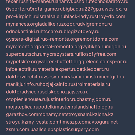
fexer.ru
snite-mebel.ru
anamvkusno.ru
technosaratov.ru
0sporte.ru
9rota-game.ru
bigbad.ru
227gp.ru
wes-ex.ru
pro-kirpichi.ru
israelsale.ru
black-lady.ru
stroy-db.com
mynances.org
ladalike.ru
zozor.ru
dvigremont.ru
odnokartinki.ru
htccare.ru
blogizotovoy.ru
oysters-digital.ru
o-remonte.org
remontdoma.com
myremont.org
portal-remonta.org
vyitikho.ru
mirjon.ru
superdeutsch.ru
mycrazystars.ru
filosofyfree.com
mypetslife.org
warren-buffett.org
greleon.com
sp-or.ru
infoelectrik.ru
materialexpert.ru
detkiexpert.ru
doktorvilechit.ru
vsesvoimirykami.ru
instrumentgid.ru
manikjurinfo.ru
hozjajkainfo.ru
stroimaterials.ru
doktoradvice.ru
selskoehozjajstvo.ru
otopleniehouse.ru
justinterior.ru
chastnyjdom.ru
mojateplica.ru
podelkimaster.ru
landshaftblog.ru
garazhov.com
monamy.net
stroysnami.kz
lcna.kz
stroyu.kz
my-vesta.com
timeszp.com
avtoguru.net
zsmh.com.ua
allcelebsplasticsurgery.com