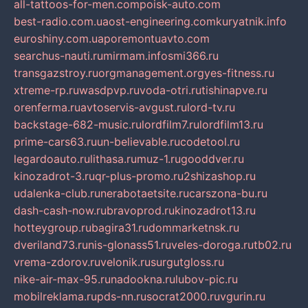
all-tattoos-for-men.com
poisk-auto.com
best-radio.com.ua
ost-engineering.com
kuryatnik.info
euroshiny.com.ua
poremontuavto.com
searchus-nauti.ru
mirmam.info
smi366.ru
transgazstroy.ru
orgmanagement.org
yes-fitness.ru
xtreme-rp.ru
wasdpvp.ru
voda-otri.ru
tishinapve.ru
orenferma.ru
avtoservis-avgust.ru
lord-tv.ru
backstage-682-music.ru
lordfilm7.ru
lordfilm13.ru
prime-cars63.ru
un-believable.ru
codetool.ru
legardoauto.ru
lithasa.ru
muz-1.ru
gooddver.ru
kinozadrot-3.ru
qr-plus-promo.ru
2shizashop.ru
udalenka-club.ru
nerabotaetsite.ru
carszona-bu.ru
dash-cash-now.ru
bravoprod.ru
kinozadrot13.ru
hotteygroup.ru
bagira31.ru
dommarketnsk.ru
dveriland73.ru
nis-glonass51.ru
veles-doroga.ru
tb02.ru
vrema-zdorov.ru
velonik.ru
surgutgloss.ru
nike-air-max-95.ru
nadookna.ru
lubov-pic.ru
mobilreklama.ru
pds-nn.ru
socrat2000.ru
vgurin.ru