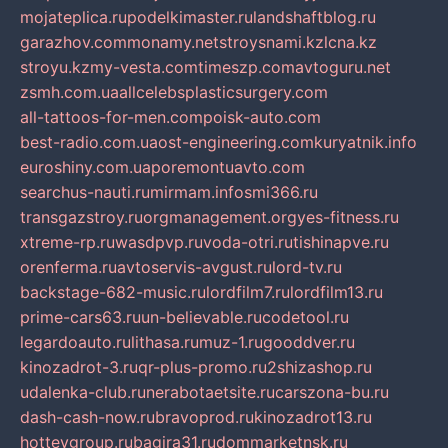
mojateplica.ru
podelkimaster.ru
landshaftblog.ru
garazhov.com
monamy.net
stroysnami.kz
lcna.kz
stroyu.kz
my-vesta.com
timeszp.com
avtoguru.net
zsmh.com.ua
allcelebsplasticsurgery.com
all-tattoos-for-men.com
poisk-auto.com
best-radio.com.ua
ost-engineering.com
kuryatnik.info
euroshiny.com.ua
poremontuavto.com
searchus-nauti.ru
mirmam.info
smi366.ru
transgazstroy.ru
orgmanagement.org
yes-fitness.ru
xtreme-rp.ru
wasdpvp.ru
voda-otri.ru
tishinapve.ru
orenferma.ru
avtoservis-avgust.ru
lord-tv.ru
backstage-682-music.ru
lordfilm7.ru
lordfilm13.ru
prime-cars63.ru
un-believable.ru
codetool.ru
legardoauto.ru
lithasa.ru
muz-1.ru
gooddver.ru
kinozadrot-3.ru
qr-plus-promo.ru
2shizashop.ru
udalenka-club.ru
nerabotaetsite.ru
carszona-bu.ru
dash-cash-now.ru
bravoprod.ru
kinozadrot13.ru
hotteygroup.ru
bagira31.ru
dommarketnsk.ru