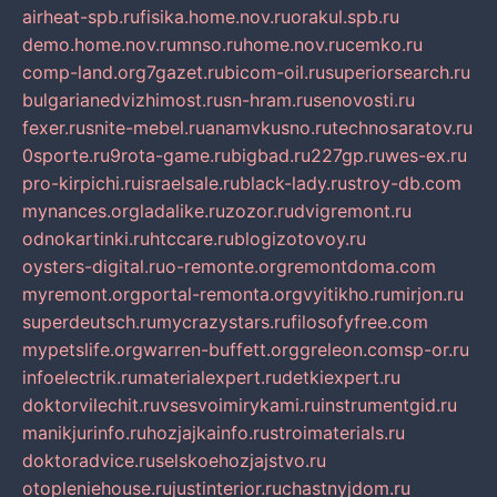
airheat-spb.ru
fisika.home.nov.ru
orakul.spb.ru
demo.home.nov.ru
mnso.ru
home.nov.ru
cemko.ru
comp-land.org
7gazet.ru
bicom-oil.ru
superiorsearch.ru
bulgarianedvizhimost.ru
sn-hram.ru
senovosti.ru
fexer.ru
snite-mebel.ru
anamvkusno.ru
technosaratov.ru
0sporte.ru
9rota-game.ru
bigbad.ru
227gp.ru
wes-ex.ru
pro-kirpichi.ru
israelsale.ru
black-lady.ru
stroy-db.com
mynances.org
ladalike.ru
zozor.ru
dvigremont.ru
odnokartinki.ru
htccare.ru
blogizotovoy.ru
oysters-digital.ru
o-remonte.org
remontdoma.com
myremont.org
portal-remonta.org
vyitikho.ru
mirjon.ru
superdeutsch.ru
mycrazystars.ru
filosofyfree.com
mypetslife.org
warren-buffett.org
greleon.com
sp-or.ru
infoelectrik.ru
materialexpert.ru
detkiexpert.ru
doktorvilechit.ru
vsesvoimirykami.ru
instrumentgid.ru
manikjurinfo.ru
hozjajkainfo.ru
stroimaterials.ru
doktoradvice.ru
selskoehozjajstvo.ru
otopleniehouse.ru
justinterior.ru
chastnyjdom.ru