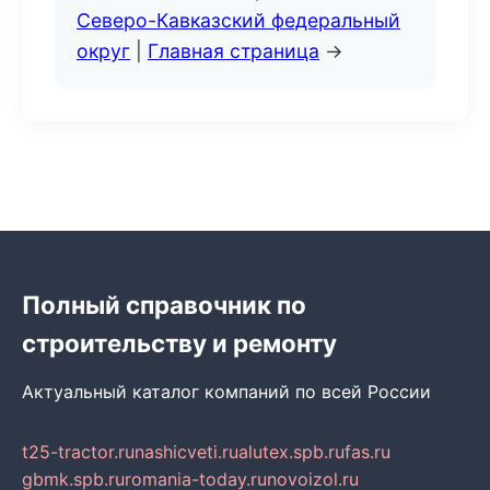
Северо-Кавказский федеральный
округ
|
Главная страница
→
Полный справочник по
строительству и ремонту
Актуальный каталог компаний по всей России
t25-tractor.ru
nashicveti.ru
alutex.spb.ru
fas.ru
gbmk.spb.ru
romania-today.ru
novoizol.ru