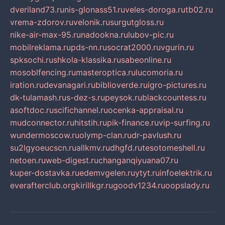
dveriland73.ru
nis-glonass51.ru
veles-doroga.ru
tb02.ru
vrema-zdorov.ru
velonik.ru
surgutgloss.ru
nike-air-max-95.ru
nadookna.ru
lubov-pic.ru
mobilreklama.ru
pds-nn.ru
socrat2000.ru
vgurin.ru
spksochi.ru
shkola-klassika.ru
sabeonline.ru
mosoblfencing.ru
masteroptica.ru
lucomoria.ru
iration.ru
devanagari.ru
biblioverde.ru
igro-pictures.ru
dk-tulamash.ru
s-dez-s.ru
peysok.ru
blackcountess.ru
asoftdoc.ru
scifichannel.ru
ocenka-appraisal.ru
mudconnector.ru
hitstih.ru
pik-finance.ru
vip-surfing.ru
wundermoscow.ru
olymp-clan.ru
dr-pavlush.ru
su2lgyoeucscn.ru
allkmv.ru
dhgfd.ru
tesotomeshell.ru
netoen.ru
web-digest.ru
changanqiyuana07.ru
kuper-dostavka.ru
edemvgelen.ru
ytyt.ru
infoelektrik.ru
everafterclub.org
kirillkgr.ru
goodv1234.ru
oopslady.ru