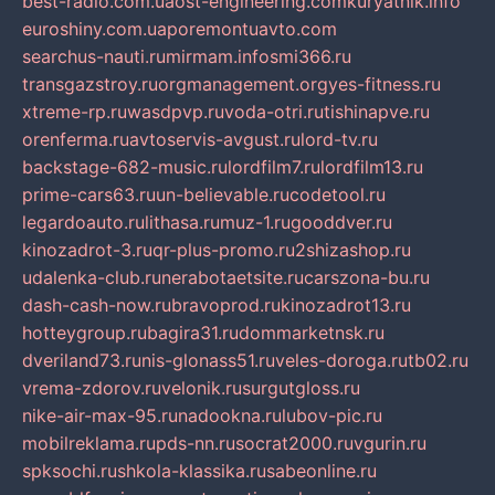
best-radio.com.ua
ost-engineering.com
kuryatnik.info
euroshiny.com.ua
poremontuavto.com
searchus-nauti.ru
mirmam.info
smi366.ru
transgazstroy.ru
orgmanagement.org
yes-fitness.ru
xtreme-rp.ru
wasdpvp.ru
voda-otri.ru
tishinapve.ru
orenferma.ru
avtoservis-avgust.ru
lord-tv.ru
backstage-682-music.ru
lordfilm7.ru
lordfilm13.ru
prime-cars63.ru
un-believable.ru
codetool.ru
legardoauto.ru
lithasa.ru
muz-1.ru
gooddver.ru
kinozadrot-3.ru
qr-plus-promo.ru
2shizashop.ru
udalenka-club.ru
nerabotaetsite.ru
carszona-bu.ru
dash-cash-now.ru
bravoprod.ru
kinozadrot13.ru
hotteygroup.ru
bagira31.ru
dommarketnsk.ru
dveriland73.ru
nis-glonass51.ru
veles-doroga.ru
tb02.ru
vrema-zdorov.ru
velonik.ru
surgutgloss.ru
nike-air-max-95.ru
nadookna.ru
lubov-pic.ru
mobilreklama.ru
pds-nn.ru
socrat2000.ru
vgurin.ru
spksochi.ru
shkola-klassika.ru
sabeonline.ru