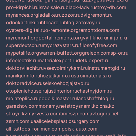
pro-kirpichi.ru
israelsale.ru
black-lady.ru
stroy-db.com
mynances.org
ladalike.ru
zozor.ru
dvigremont.ru
odnokartinki.ru
htccare.ru
blogizotovoy.ru
oysters-digital.ru
o-remonte.org
remontdoma.com
myremont.org
portal-remonta.org
vyitikho.ru
mirjon.ru
superdeutsch.ru
mycrazystars.ru
filosofyfree.com
mypetslife.org
warren-buffett.org
greleon.com
sp-or.ru
infoelectrik.ru
materialexpert.ru
detkiexpert.ru
doktorvilechit.ru
vsesvoimirykami.ru
instrumentgid.ru
manikjurinfo.ru
hozjajkainfo.ru
stroimaterials.ru
doktoradvice.ru
selskoehozjajstvo.ru
otopleniehouse.ru
justinterior.ru
chastnyjdom.ru
mojateplica.ru
podelkimaster.ru
landshaftblog.ru
garazhov.com
monamy.net
stroysnami.kz
lcna.kz
stroyu.kz
my-vesta.com
timeszp.com
avtoguru.net
zsmh.com.ua
allcelebsplasticsurgery.com
all-tattoos-for-men.com
poisk-auto.com