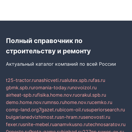
Полный справочник по
строительству и ремонту
Актуальный каталог компаний по всей России
t25-tractor.ru
nashicveti.ru
alutex.spb.ru
fas.ru
gbmk.spb.ru
romania-today.ru
novoizol.ru
airheat-spb.ru
fisika.home.nov.ru
orakul.spb.ru
demo.home.nov.ru
mnso.ru
home.nov.ru
cemko.ru
comp-land.org
7gazet.ru
bicom-oil.ru
superiorsearch.ru
bulgarianedvizhimost.ru
sn-hram.ru
senovosti.ru
fexer.ru
snite-mebel.ru
anamvkusno.ru
technosaratov.ru
0sporte.ru
9rota-game.ru
bigbad.ru
227gp.ru
wes-ex.ru