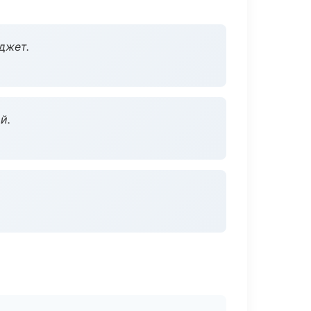
джет.
й.