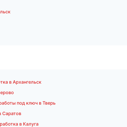
ельск
тка в Архангельск
мерово
работы под ключ в Тверь
в Саратов
работка в Калуга