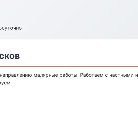
осуточно
сков
 направлению малярные работы. Работаем с частными 
руем.