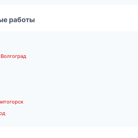
ые работы
 Волгоград
нитогорск
од