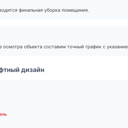
оводится финальная уборка помещения.
е осмотра объекта составим точный график с указание
фтный дизайн
ань