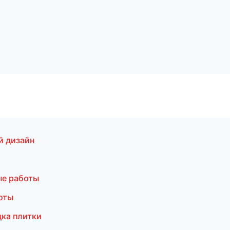
й дизайн
ые работы
оты
ка плитки