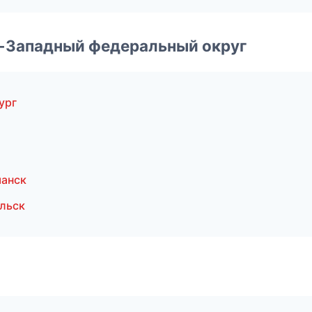
о-Западный федеральный округ
ург
манск
льск