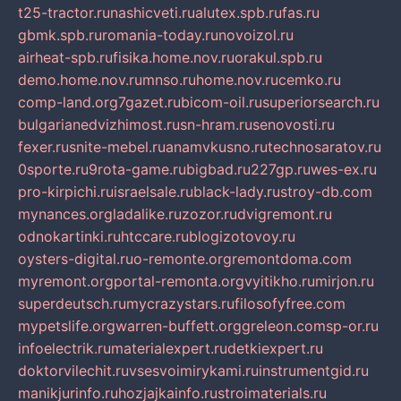
t25-tractor.ru
nashicveti.ru
alutex.spb.ru
fas.ru
gbmk.spb.ru
romania-today.ru
novoizol.ru
airheat-spb.ru
fisika.home.nov.ru
orakul.spb.ru
demo.home.nov.ru
mnso.ru
home.nov.ru
cemko.ru
comp-land.org
7gazet.ru
bicom-oil.ru
superiorsearch.ru
bulgarianedvizhimost.ru
sn-hram.ru
senovosti.ru
fexer.ru
snite-mebel.ru
anamvkusno.ru
technosaratov.ru
0sporte.ru
9rota-game.ru
bigbad.ru
227gp.ru
wes-ex.ru
pro-kirpichi.ru
israelsale.ru
black-lady.ru
stroy-db.com
mynances.org
ladalike.ru
zozor.ru
dvigremont.ru
odnokartinki.ru
htccare.ru
blogizotovoy.ru
oysters-digital.ru
o-remonte.org
remontdoma.com
myremont.org
portal-remonta.org
vyitikho.ru
mirjon.ru
superdeutsch.ru
mycrazystars.ru
filosofyfree.com
mypetslife.org
warren-buffett.org
greleon.com
sp-or.ru
infoelectrik.ru
materialexpert.ru
detkiexpert.ru
doktorvilechit.ru
vsesvoimirykami.ru
instrumentgid.ru
manikjurinfo.ru
hozjajkainfo.ru
stroimaterials.ru