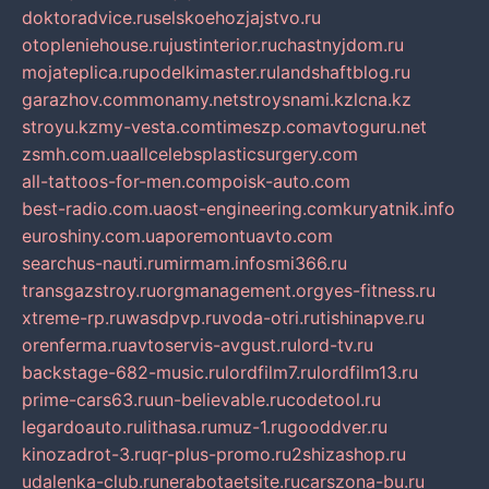
doktoradvice.ru
selskoehozjajstvo.ru
otopleniehouse.ru
justinterior.ru
chastnyjdom.ru
mojateplica.ru
podelkimaster.ru
landshaftblog.ru
garazhov.com
monamy.net
stroysnami.kz
lcna.kz
stroyu.kz
my-vesta.com
timeszp.com
avtoguru.net
zsmh.com.ua
allcelebsplasticsurgery.com
all-tattoos-for-men.com
poisk-auto.com
best-radio.com.ua
ost-engineering.com
kuryatnik.info
euroshiny.com.ua
poremontuavto.com
searchus-nauti.ru
mirmam.info
smi366.ru
transgazstroy.ru
orgmanagement.org
yes-fitness.ru
xtreme-rp.ru
wasdpvp.ru
voda-otri.ru
tishinapve.ru
orenferma.ru
avtoservis-avgust.ru
lord-tv.ru
backstage-682-music.ru
lordfilm7.ru
lordfilm13.ru
prime-cars63.ru
un-believable.ru
codetool.ru
legardoauto.ru
lithasa.ru
muz-1.ru
gooddver.ru
kinozadrot-3.ru
qr-plus-promo.ru
2shizashop.ru
udalenka-club.ru
nerabotaetsite.ru
carszona-bu.ru