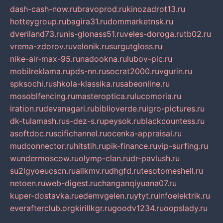
dash-cash-now.ru
bravoprod.ru
kinozadrot13.ru
hotteygroup.ru
bagira31.ru
dommarketnsk.ru
dveriland73.ru
nis-glonass51.ru
veles-doroga.ru
tb02.ru
vrema-zdorov.ru
velonik.ru
surgutgloss.ru
nike-air-max-95.ru
nadookna.ru
lubov-pic.ru
mobilreklama.ru
pds-nn.ru
socrat2000.ru
vgurin.ru
spksochi.ru
shkola-klassika.ru
sabeonline.ru
mosoblfencing.ru
masteroptica.ru
lucomoria.ru
iration.ru
devanagari.ru
biblioverde.ru
igro-pictures.ru
dk-tulamash.ru
s-dez-s.ru
peysok.ru
blackcountess.ru
asoftdoc.ru
scifichannel.ru
ocenka-appraisal.ru
mudconnector.ru
hitstih.ru
pik-finance.ru
vip-surfing.ru
wundermoscow.ru
olymp-clan.ru
dr-pavlush.ru
su2lgyoeucscn.ru
allkmv.ru
dhgfd.ru
tesotomeshell.ru
netoen.ru
web-digest.ru
changanqiyuana07.ru
kuper-dostavka.ru
edemvgelen.ru
ytyt.ru
infoelektrik.ru
everafterclub.org
kirillkgr.ru
goodv1234.ru
oopslady.ru