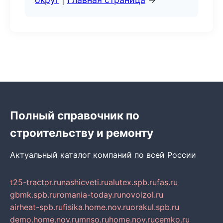
Полный справочник по
строительству и ремонту
Актуальный каталог компаний по всей России
t25-tractor.ru
nashicveti.ru
alutex.spb.ru
fas.ru
gbmk.spb.ru
romania-today.ru
novoizol.ru
airheat-spb.ru
fisika.home.nov.ru
orakul.spb.ru
demo.home.nov.ru
mnso.ru
home.nov.ru
cemko.ru