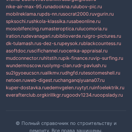
nike-air-max-95.ru
nadookna.ru
lubov-pic.ru
mobilreklama.ru
pds-nn.ru
socrat2000.ru
vgurin.ru
spksochi.ru
shkola-klassika.ru
sabeonline.ru
mosoblfencing.ru
masteroptica.ru
lucomoria.ru
iration.ru
devanagari.ru
biblioverde.ru
igro-pictures.ru
dk-tulamash.ru
s-dez-s.ru
peysok.ru
blackcountess.ru
asoftdoc.ru
scifichannel.ru
ocenka-appraisal.ru
mudconnector.ru
hitstih.ru
pik-finance.ru
vip-surfing.ru
wundermoscow.ru
olymp-clan.ru
dr-pavlush.ru
su2lgyoeucscn.ru
allkmv.ru
dhgfd.ru
tesotomeshell.ru
netoen.ru
web-digest.ru
changanqiyuana07.ru
kuper-dostavka.ru
edemvgelen.ru
ytyt.ru
infoelektrik.ru
everafterclub.org
kirillkgr.ru
goodv1234.ru
oopslady.ru
© Полный справочник по строительству и
ремонту. Все права защищены.