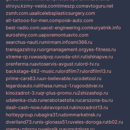
stroyu.kz
my-vesta.com
timeszp.com
avtoguru.net
zsmh.com.ua
allcelebsplasticsurgery.com
all-tattoos-for-men.com
poisk-auto.com
best-radio.com.ua
ost-engineering.com
kuryatnik.info
euroshiny.com.ua
poremontuavto.com
searchus-nauti.ru
mirmam.info
smi366.ru
transgazstroy.ru
orgmanagement.org
yes-fitness.ru
xtreme-rp.ru
wasdpvp.ru
voda-otri.ru
tishinapve.ru
orenferma.ru
avtoservis-avgust.ru
lord-tv.ru
backstage-682-music.ru
lordfilm7.ru
lordfilm13.ru
prime-cars63.ru
un-believable.ru
codetool.ru
legardoauto.ru
lithasa.ru
muz-1.ru
gooddver.ru
kinozadrot-3.ru
qr-plus-promo.ru
2shizashop.ru
udalenka-club.ru
nerabotaetsite.ru
carszona-bu.ru
dash-cash-now.ru
bravoprod.ru
kinozadrot13.ru
hotteygroup.ru
bagira31.ru
dommarketnsk.ru
dveriland73.ru
nis-glonass51.ru
veles-doroga.ru
tb02.ru
vrema-zdorov.ru
velonik.ru
surgutgloss.ru