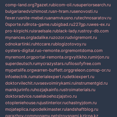
comp-land.org
7gazet.ru
bicom-oil.ru
superiorsearch.ru
bulgarianedvizhimost.ru
sn-hram.ru
senovosti.ru
fexer.ru
snite-mebel.ru
anamvkusno.ru
technosaratov.ru
0sporte.ru
9rota-game.ru
bigbad.ru
227gp.ru
wes-ex.ru
pro-kirpichi.ru
israelsale.ru
black-lady.ru
stroy-db.com
mynances.org
ladalike.ru
zozor.ru
dvigremont.ru
odnokartinki.ru
htccare.ru
blogizotovoy.ru
oysters-digital.ru
o-remonte.org
remontdoma.com
myremont.org
portal-remonta.org
vyitikho.ru
mirjon.ru
superdeutsch.ru
mycrazystars.ru
filosofyfree.com
mypetslife.org
warren-buffett.org
greleon.com
sp-or.ru
infoelectrik.ru
materialexpert.ru
detkiexpert.ru
doktorvilechit.ru
vsesvoimirykami.ru
instrumentgid.ru
manikjurinfo.ru
hozjajkainfo.ru
stroimaterials.ru
doktoradvice.ru
selskoehozjajstvo.ru
otopleniehouse.ru
justinterior.ru
chastnyjdom.ru
mojateplica.ru
podelkimaster.ru
landshaftblog.ru
garazhov.com
monamy.net
stroysnami.kz
lcna.kz