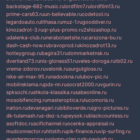
backstage-682-music.ru
lordfilm7.ru
lordfilm13.ru
prime-cars63.ru
un-believable.ru
codetool.ru
legardoauto.ru
lithasa.ru
muz-1.ru
gooddver.ru
kinozadrot-3.ru
qr-plus-promo.ru
2shizashop.ru
udalenka-club.ru
nerabotaetsite.ru
carszona-bu.ru
dash-cash-now.ru
bravoprod.ru
kinozadrot13.ru
hotteygroup.ru
bagira31.ru
dommarketnsk.ru
dveriland73.ru
nis-glonass51.ru
veles-doroga.ru
tb02.ru
vrema-zdorov.ru
velonik.ru
surgutgloss.ru
nike-air-max-95.ru
nadookna.ru
lubov-pic.ru
mobilreklama.ru
pds-nn.ru
socrat2000.ru
vgurin.ru
spksochi.ru
shkola-klassika.ru
sabeonline.ru
mosoblfencing.ru
masteroptica.ru
lucomoria.ru
iration.ru
devanagari.ru
biblioverde.ru
igro-pictures.ru
dk-tulamash.ru
s-dez-s.ru
peysok.ru
blackcountess.ru
asoftdoc.ru
scifichannel.ru
ocenka-appraisal.ru
mudconnector.ru
hitstih.ru
pik-finance.ru
vip-surfing.ru
wundermoscow.ru
olymp-clan.ru
dr-pavlush.ru