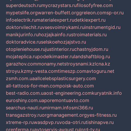
superdeutsch.ru
mycrazystars.ru
filosofyfree.com
mypetslife.org
warren-buffett.org
greleon.com
sp-or.ru
infoelectrik.ru
materialexpert.ru
detkiexpert.ru
doktorvilechit.ru
vsesvoimirykami.ru
instrumentgid.ru
manikjurinfo.ru
hozjajkainfo.ru
stroimaterials.ru
doktoradvice.ru
selskoehozjajstvo.ru
otopleniehouse.ru
justinterior.ru
chastnyjdom.ru
mojateplica.ru
podelkimaster.ru
landshaftblog.ru
garazhov.com
monamy.net
stroysnami.kz
lcna.kz
stroyu.kz
my-vesta.com
timeszp.com
avtoguru.net
zsmh.com.ua
allcelebsplasticsurgery.com
all-tattoos-for-men.com
poisk-auto.com
best-radio.com.ua
ost-engineering.com
kuryatnik.info
euroshiny.com.ua
poremontuavto.com
searchus-nauti.ru
mirmam.info
smi366.ru
transgazstroy.ru
orgmanagement.org
yes-fitness.ru
xtreme-rp.ru
wasdpvp.ru
voda-otri.ru
tishinapve.ru
orenferma.ru
avtoservis-avgust.ru
lord-tv.ru