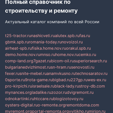
Полный справочник по
строительству и ремонту
Актуальный каталог компаний по всей России
t25-tractor.ru
nashicveti.ru
alutex.spb.ru
fas.ru
gbmk.spb.ru
romania-today.ru
novoizol.ru
airheat-spb.ru
fisika.home.nov.ru
orakul.spb.ru
demo.home.nov.ru
mnso.ru
home.nov.ru
cemko.ru
comp-land.org
7gazet.ru
bicom-oil.ru
superiorsearch.ru
bulgarianedvizhimost.ru
sn-hram.ru
senovosti.ru
fexer.ru
snite-mebel.ru
anamvkusno.ru
technosaratov.ru
0sporte.ru
9rota-game.ru
bigbad.ru
227gp.ru
wes-ex.ru
pro-kirpichi.ru
israelsale.ru
black-lady.ru
stroy-db.com
mynances.org
ladalike.ru
zozor.ru
dvigremont.ru
odnokartinki.ru
htccare.ru
blogizotovoy.ru
oysters-digital.ru
o-remonte.org
remontdoma.com
myremont.org
portal-remonta.org
vyitikho.ru
mirjon.ru