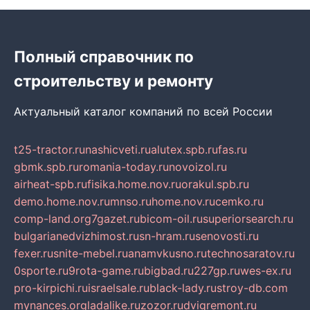
Полный справочник по
строительству и ремонту
Актуальный каталог компаний по всей России
t25-tractor.ru
nashicveti.ru
alutex.spb.ru
fas.ru
gbmk.spb.ru
romania-today.ru
novoizol.ru
airheat-spb.ru
fisika.home.nov.ru
orakul.spb.ru
demo.home.nov.ru
mnso.ru
home.nov.ru
cemko.ru
comp-land.org
7gazet.ru
bicom-oil.ru
superiorsearch.ru
bulgarianedvizhimost.ru
sn-hram.ru
senovosti.ru
fexer.ru
snite-mebel.ru
anamvkusno.ru
technosaratov.ru
0sporte.ru
9rota-game.ru
bigbad.ru
227gp.ru
wes-ex.ru
pro-kirpichi.ru
israelsale.ru
black-lady.ru
stroy-db.com
mynances.org
ladalike.ru
zozor.ru
dvigremont.ru