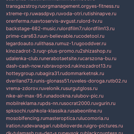
transgazstroy.ru
orgmanagement.org
yes-fitness.ru
xtreme-rp.ru
wasdpvp.ru
voda-otri.ru
tishinapve.ru
orenferma.ru
avtoservis-avgust.ru
lord-tv.ru
backstage-682-music.ru
lordfilm7.ru
lordfilm13.ru
prime-cars63.ru
un-believable.ru
codetool.ru
legardoauto.ru
lithasa.ru
muz-1.ru
gooddver.ru
kinozadrot-3.ru
qr-plus-promo.ru
2shizashop.ru
udalenka-club.ru
nerabotaetsite.ru
carszona-bu.ru
dash-cash-now.ru
bravoprod.ru
kinozadrot13.ru
hotteygroup.ru
bagira31.ru
dommarketnsk.ru
dveriland73.ru
nis-glonass51.ru
veles-doroga.ru
tb02.ru
vrema-zdorov.ru
velonik.ru
surgutgloss.ru
nike-air-max-95.ru
nadookna.ru
lubov-pic.ru
mobilreklama.ru
pds-nn.ru
socrat2000.ru
vgurin.ru
spksochi.ru
shkola-klassika.ru
sabeonline.ru
mosoblfencing.ru
masteroptica.ru
lucomoria.ru
iration.ru
devanagari.ru
biblioverde.ru
igro-pictures.ru
dk-tulamash.ru
s-dez-s.ru
peysok.ru
blackcountess.ru