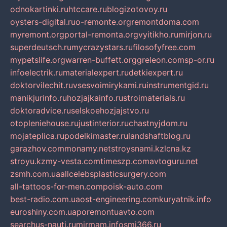
odnokartinki.ru
htccare.ru
blogizotovoy.ru
oysters-digital.ru
o-remonte.org
remontdoma.com
myremont.org
portal-remonta.org
vyitikho.ru
mirjon.ru
superdeutsch.ru
mycrazystars.ru
filosofyfree.com
mypetslife.org
warren-buffett.org
greleon.com
sp-or.ru
infoelectrik.ru
materialexpert.ru
detkiexpert.ru
doktorvilechit.ru
vsesvoimirykami.ru
instrumentgid.ru
manikjurinfo.ru
hozjajkainfo.ru
stroimaterials.ru
doktoradvice.ru
selskoehozjajstvo.ru
otopleniehouse.ru
justinterior.ru
chastnyjdom.ru
mojateplica.ru
podelkimaster.ru
landshaftblog.ru
garazhov.com
monamy.net
stroysnami.kz
lcna.kz
stroyu.kz
my-vesta.com
timeszp.com
avtoguru.net
zsmh.com.ua
allcelebsplasticsurgery.com
all-tattoos-for-men.com
poisk-auto.com
best-radio.com.ua
ost-engineering.com
kuryatnik.info
euroshiny.com.ua
poremontuavto.com
searchus-nauti.ru
mirmam.info
smi366.ru