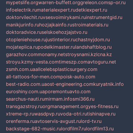
mypetslife.org
warren-buffett.org
greleon.com
sp-or.ru
infoelectrik.ru
materialexpert.ru
detkiexpert.ru
doktorvilechit.ru
vsesvoimirykami.ru
instrumentgid.ru
manikjurinfo.ru
hozjajkainfo.ru
stroimaterials.ru
doktoradvice.ru
selskoehozjajstvo.ru
otopleniehouse.ru
justinterior.ru
chastnyjdom.ru
mojateplica.ru
podelkimaster.ru
landshaftblog.ru
garazhov.com
monamy.net
stroysnami.kz
lcna.kz
stroyu.kz
my-vesta.com
timeszp.com
avtoguru.net
zsmh.com.ua
allcelebsplasticsurgery.com
all-tattoos-for-men.com
poisk-auto.com
best-radio.com.ua
ost-engineering.com
kuryatnik.info
euroshiny.com.ua
poremontuavto.com
searchus-nauti.ru
mirmam.info
smi366.ru
transgazstroy.ru
orgmanagement.org
yes-fitness.ru
xtreme-rp.ru
wasdpvp.ru
voda-otri.ru
tishinapve.ru
orenferma.ru
avtoservis-avgust.ru
lord-tv.ru
backstage-682-music.ru
lordfilm7.ru
lordfilm13.ru