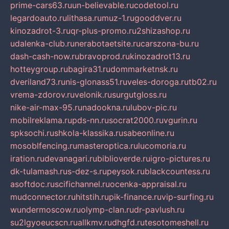
prime-cars63.ru
un-believable.ru
codetool.ru
legardoauto.ru
lithasa.ru
muz-1.ru
gooddver.ru
kinozadrot-3.ru
qr-plus-promo.ru
2shizashop.ru
udalenka-club.ru
nerabotaetsite.ru
carszona-bu.ru
dash-cash-now.ru
bravoprod.ru
kinozadrot13.ru
hotteygroup.ru
bagira31.ru
dommarketnsk.ru
dveriland73.ru
nis-glonass51.ru
veles-doroga.ru
tb02.ru
vrema-zdorov.ru
velonik.ru
surgutgloss.ru
nike-air-max-95.ru
nadookna.ru
lubov-pic.ru
mobilreklama.ru
pds-nn.ru
socrat2000.ru
vgurin.ru
spksochi.ru
shkola-klassika.ru
sabeonline.ru
mosoblfencing.ru
masteroptica.ru
lucomoria.ru
iration.ru
devanagari.ru
biblioverde.ru
igro-pictures.ru
dk-tulamash.ru
s-dez-s.ru
peysok.ru
blackcountess.ru
asoftdoc.ru
scifichannel.ru
ocenka-appraisal.ru
mudconnector.ru
hitstih.ru
pik-finance.ru
vip-surfing.ru
wundermoscow.ru
olymp-clan.ru
dr-pavlush.ru
su2lgyoeucscn.ru
allkmv.ru
dhgfd.ru
tesotomeshell.ru