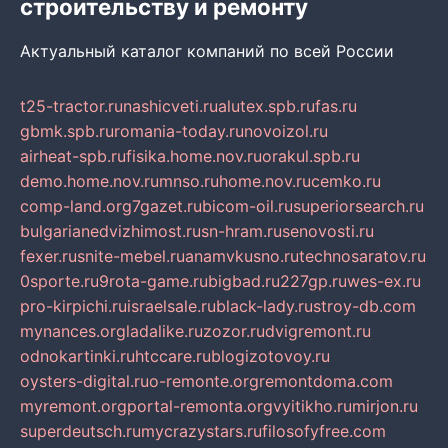
строительству и ремонту
Актуальный каталог компаний по всей России
t25-tractor.ru
nashicveti.ru
alutex.spb.ru
fas.ru
gbmk.spb.ru
romania-today.ru
novoizol.ru
airheat-spb.ru
fisika.home.nov.ru
orakul.spb.ru
demo.home.nov.ru
mnso.ru
home.nov.ru
cemko.ru
comp-land.org
7gazet.ru
bicom-oil.ru
superiorsearch.ru
bulgarianedvizhimost.ru
sn-hram.ru
senovosti.ru
fexer.ru
snite-mebel.ru
anamvkusno.ru
technosaratov.ru
0sporte.ru
9rota-game.ru
bigbad.ru
227gp.ru
wes-ex.ru
pro-kirpichi.ru
israelsale.ru
black-lady.ru
stroy-db.com
mynances.org
ladalike.ru
zozor.ru
dvigremont.ru
odnokartinki.ru
htccare.ru
blogizotovoy.ru
oysters-digital.ru
o-remonte.org
remontdoma.com
myremont.org
portal-remonta.org
vyitikho.ru
mirjon.ru
superdeutsch.ru
mycrazystars.ru
filosofyfree.com