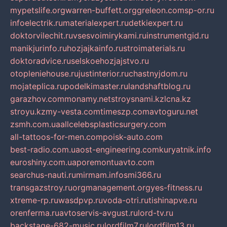
mypetslife.org
warren-buffett.org
greleon.com
sp-or.ru
infoelectrik.ru
materialexpert.ru
detkiexpert.ru
doktorvilechit.ru
vsesvoimirykami.ru
instrumentgid.ru
manikjurinfo.ru
hozjajkainfo.ru
stroimaterials.ru
doktoradvice.ru
selskoehozjajstvo.ru
otopleniehouse.ru
justinterior.ru
chastnyjdom.ru
mojateplica.ru
podelkimaster.ru
landshaftblog.ru
garazhov.com
monamy.net
stroysnami.kz
lcna.kz
stroyu.kz
my-vesta.com
timeszp.com
avtoguru.net
zsmh.com.ua
allcelebsplasticsurgery.com
all-tattoos-for-men.com
poisk-auto.com
best-radio.com.ua
ost-engineering.com
kuryatnik.info
euroshiny.com.ua
poremontuavto.com
searchus-nauti.ru
mirmam.info
smi366.ru
transgazstroy.ru
orgmanagement.org
yes-fitness.ru
xtreme-rp.ru
wasdpvp.ru
voda-otri.ru
tishinapve.ru
orenferma.ru
avtoservis-avgust.ru
lord-tv.ru
backstage-682-music.ru
lordfilm7.ru
lordfilm13.ru