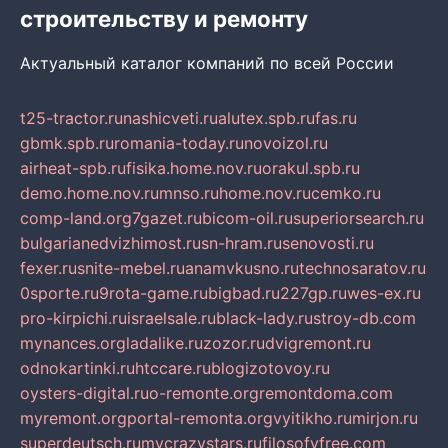
строительству и ремонту
Актуальный каталог компаний по всей России
t25-tractor.ru
nashicveti.ru
alutex.spb.ru
fas.ru
gbmk.spb.ru
romania-today.ru
novoizol.ru
airheat-spb.ru
fisika.home.nov.ru
orakul.spb.ru
demo.home.nov.ru
mnso.ru
home.nov.ru
cemko.ru
comp-land.org
7gazet.ru
bicom-oil.ru
superiorsearch.ru
bulgarianedvizhimost.ru
sn-hram.ru
senovosti.ru
fexer.ru
snite-mebel.ru
anamvkusno.ru
technosaratov.ru
0sporte.ru
9rota-game.ru
bigbad.ru
227gp.ru
wes-ex.ru
pro-kirpichi.ru
israelsale.ru
black-lady.ru
stroy-db.com
mynances.org
ladalike.ru
zozor.ru
dvigremont.ru
odnokartinki.ru
htccare.ru
blogizotovoy.ru
oysters-digital.ru
o-remonte.org
remontdoma.com
myremont.org
portal-remonta.org
vyitikho.ru
mirjon.ru
superdeutsch.ru
mycrazystars.ru
filosofyfree.com