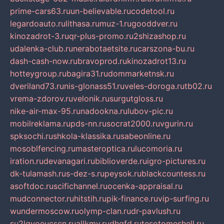
prime-cars63.ru
un-believable.ru
codetool.ru
legardoauto.ru
lithasa.ru
muz-1.ru
gooddver.ru
kinozadrot-3.ru
qr-plus-promo.ru
2shizashop.ru
udalenka-club.ru
nerabotaetsite.ru
carszona-bu.ru
dash-cash-now.ru
bravoprod.ru
kinozadrot13.ru
hotteygroup.ru
bagira31.ru
dommarketnsk.ru
dveriland73.ru
nis-glonass51.ru
veles-doroga.ru
tb02.ru
vrema-zdorov.ru
velonik.ru
surgutgloss.ru
nike-air-max-95.ru
nadookna.ru
lubov-pic.ru
mobilreklama.ru
pds-nn.ru
socrat2000.ru
vgurin.ru
spksochi.ru
shkola-klassika.ru
sabeonline.ru
mosoblfencing.ru
masteroptica.ru
lucomoria.ru
iration.ru
devanagari.ru
biblioverde.ru
igro-pictures.ru
dk-tulamash.ru
s-dez-s.ru
peysok.ru
blackcountess.ru
asoftdoc.ru
scifichannel.ru
ocenka-appraisal.ru
mudconnector.ru
hitstih.ru
pik-finance.ru
vip-surfing.ru
wundermoscow.ru
olymp-clan.ru
dr-pavlush.ru
su2lgyoeucscn.ru
allkmv.ru
dhgfd.ru
tesotomeshell.ru