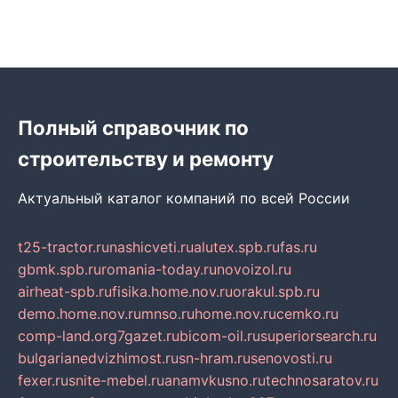
Полный справочник по
строительству и ремонту
Актуальный каталог компаний по всей России
t25-tractor.ru
nashicveti.ru
alutex.spb.ru
fas.ru
gbmk.spb.ru
romania-today.ru
novoizol.ru
airheat-spb.ru
fisika.home.nov.ru
orakul.spb.ru
demo.home.nov.ru
mnso.ru
home.nov.ru
cemko.ru
comp-land.org
7gazet.ru
bicom-oil.ru
superiorsearch.ru
bulgarianedvizhimost.ru
sn-hram.ru
senovosti.ru
fexer.ru
snite-mebel.ru
anamvkusno.ru
technosaratov.ru