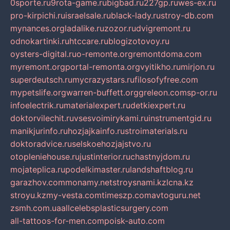
0sporte.ru
9rota-game.ru
bigbad.ru
227gp.ru
wes-ex.ru
pro-kirpichi.ru
israelsale.ru
black-lady.ru
stroy-db.com
mynances.org
ladalike.ru
zozor.ru
dvigremont.ru
odnokartinki.ru
htccare.ru
blogizotovoy.ru
oysters-digital.ru
o-remonte.org
remontdoma.com
myremont.org
portal-remonta.org
vyitikho.ru
mirjon.ru
superdeutsch.ru
mycrazystars.ru
filosofyfree.com
mypetslife.org
warren-buffett.org
greleon.com
sp-or.ru
infoelectrik.ru
materialexpert.ru
detkiexpert.ru
doktorvilechit.ru
vsesvoimirykami.ru
instrumentgid.ru
manikjurinfo.ru
hozjajkainfo.ru
stroimaterials.ru
doktoradvice.ru
selskoehozjajstvo.ru
otopleniehouse.ru
justinterior.ru
chastnyjdom.ru
mojateplica.ru
podelkimaster.ru
landshaftblog.ru
garazhov.com
monamy.net
stroysnami.kz
lcna.kz
stroyu.kz
my-vesta.com
timeszp.com
avtoguru.net
zsmh.com.ua
allcelebsplasticsurgery.com
all-tattoos-for-men.com
poisk-auto.com