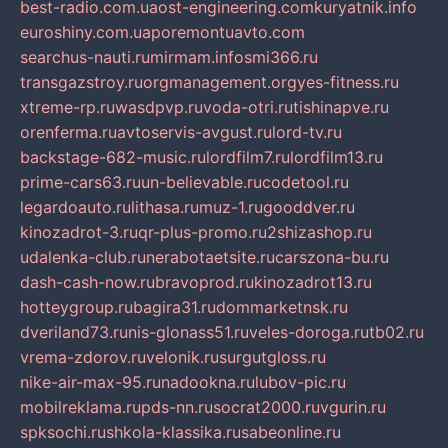
best-radio.com.ua
ost-engineering.com
kuryatnik.info
euroshiny.com.ua
poremontuavto.com
searchus-nauti.ru
mirmam.info
smi366.ru
transgazstroy.ru
orgmanagement.org
yes-fitness.ru
xtreme-rp.ru
wasdpvp.ru
voda-otri.ru
tishinapve.ru
orenferma.ru
avtoservis-avgust.ru
lord-tv.ru
backstage-682-music.ru
lordfilm7.ru
lordfilm13.ru
prime-cars63.ru
un-believable.ru
codetool.ru
legardoauto.ru
lithasa.ru
muz-1.ru
gooddver.ru
kinozadrot-3.ru
qr-plus-promo.ru
2shizashop.ru
udalenka-club.ru
nerabotaetsite.ru
carszona-bu.ru
dash-cash-now.ru
bravoprod.ru
kinozadrot13.ru
hotteygroup.ru
bagira31.ru
dommarketnsk.ru
dveriland73.ru
nis-glonass51.ru
veles-doroga.ru
tb02.ru
vrema-zdorov.ru
velonik.ru
surgutgloss.ru
nike-air-max-95.ru
nadookna.ru
lubov-pic.ru
mobilreklama.ru
pds-nn.ru
socrat2000.ru
vgurin.ru
spksochi.ru
shkola-klassika.ru
sabeonline.ru