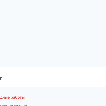
г
адные работы