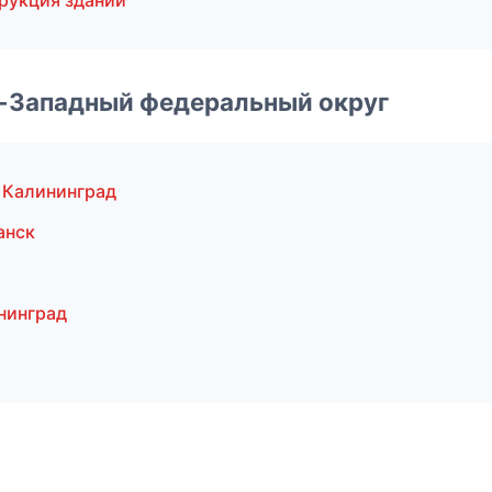
рукция зданий
о-Западный федеральный округ
 Калининград
анск
нинград