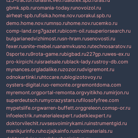
t25-tractor.ru
nashicveti.ru
alutex.spb.ru
fas.ru
gbmk.spb.ru
romania-today.ru
novoizol.ru
airheat-spb.ru
fisika.home.nov.ru
orakul.spb.ru
demo.home.nov.ru
mnso.ru
home.nov.ru
cemko.ru
comp-land.org
7gazet.ru
bicom-oil.ru
superiorsearch.ru
bulgarianedvizhimost.ru
sn-hram.ru
senovosti.ru
fexer.ru
snite-mebel.ru
anamvkusno.ru
technosaratov.ru
0sporte.ru
9rota-game.ru
bigbad.ru
227gp.ru
wes-ex.ru
pro-kirpichi.ru
israelsale.ru
black-lady.ru
stroy-db.com
mynances.org
ladalike.ru
zozor.ru
dvigremont.ru
odnokartinki.ru
htccare.ru
blogizotovoy.ru
oysters-digital.ru
o-remonte.org
remontdoma.com
myremont.org
portal-remonta.org
vyitikho.ru
mirjon.ru
superdeutsch.ru
mycrazystars.ru
filosofyfree.com
mypetslife.org
warren-buffett.org
greleon.com
sp-or.ru
infoelectrik.ru
materialexpert.ru
detkiexpert.ru
doktorvilechit.ru
vsesvoimirykami.ru
instrumentgid.ru
manikjurinfo.ru
hozjajkainfo.ru
stroimaterials.ru