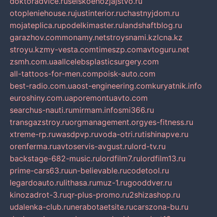
doktoradvice.ru
selskoehozjajstvo.ru
otopleniehouse.ru
justinterior.ru
chastnyjdom.ru
mojateplica.ru
podelkimaster.ru
landshaftblog.ru
garazhov.com
monamy.net
stroysnami.kz
lcna.kz
stroyu.kz
my-vesta.com
timeszp.com
avtoguru.net
zsmh.com.ua
allcelebsplasticsurgery.com
all-tattoos-for-men.com
poisk-auto.com
best-radio.com.ua
ost-engineering.com
kuryatnik.info
euroshiny.com.ua
poremontuavto.com
searchus-nauti.ru
mirmam.info
smi366.ru
transgazstroy.ru
orgmanagement.org
yes-fitness.ru
xtreme-rp.ru
wasdpvp.ru
voda-otri.ru
tishinapve.ru
orenferma.ru
avtoservis-avgust.ru
lord-tv.ru
backstage-682-music.ru
lordfilm7.ru
lordfilm13.ru
prime-cars63.ru
un-believable.ru
codetool.ru
legardoauto.ru
lithasa.ru
muz-1.ru
gooddver.ru
kinozadrot-3.ru
qr-plus-promo.ru
2shizashop.ru
udalenka-club.ru
nerabotaetsite.ru
carszona-bu.ru