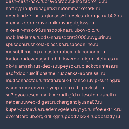
dash-cash-now.ru
bravoprod.ru
kinozadrot13.ru
hotteygroup.ru
bagira31.ru
dommarketnsk.ru
dveriland73.ru
nis-glonass51.ru
veles-doroga.ru
tb02.ru
vrema-zdorov.ru
velonik.ru
surgutgloss.ru
nike-air-max-95.ru
nadookna.ru
lubov-pic.ru
mobilreklama.ru
pds-nn.ru
socrat2000.ru
vgurin.ru
spksochi.ru
shkola-klassika.ru
sabeonline.ru
mosoblfencing.ru
masteroptica.ru
lucomoria.ru
iration.ru
devanagari.ru
biblioverde.ru
igro-pictures.ru
dk-tulamash.ru
s-dez-s.ru
peysok.ru
blackcountess.ru
asoftdoc.ru
scifichannel.ru
ocenka-appraisal.ru
mudconnector.ru
hitstih.ru
pik-finance.ru
vip-surfing.ru
wundermoscow.ru
olymp-clan.ru
dr-pavlush.ru
su2lgyoeucscn.ru
allkmv.ru
dhgfd.ru
tesotomeshell.ru
netoen.ru
web-digest.ru
changanqiyuana07.ru
kuper-dostavka.ru
edemvgelen.ru
ytyt.ru
infoelektrik.ru
everafterclub.org
kirillkgr.ru
goodv1234.ru
oopslady.ru