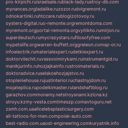
pro-kirpichi.ru
israelsale.ru
black-lady.ru
stroy-db.com
mynances.org
ladalike.ru
zozor.ru
dvigremont.ru
odnokartinki.ru
htccare.ru
blogizotovoy.ru
oysters-digital.ru
o-remonte.org
remontdoma.com
myremont.org
portal-remonta.org
vyitikho.ru
mirjon.ru
superdeutsch.ru
mycrazystars.ru
filosofyfree.com
mypetslife.org
warren-buffett.org
greleon.com
sp-or.ru
infoelectrik.ru
materialexpert.ru
detkiexpert.ru
doktorvilechit.ru
vsesvoimirykami.ru
instrumentgid.ru
manikjurinfo.ru
hozjajkainfo.ru
stroimaterials.ru
doktoradvice.ru
selskoehozjajstvo.ru
otopleniehouse.ru
justinterior.ru
chastnyjdom.ru
mojateplica.ru
podelkimaster.ru
landshaftblog.ru
garazhov.com
monamy.net
stroysnami.kz
lcna.kz
stroyu.kz
my-vesta.com
timeszp.com
avtoguru.net
zsmh.com.ua
allcelebsplasticsurgery.com
all-tattoos-for-men.com
poisk-auto.com
best-radio.com.ua
ost-engineering.com
kuryatnik.info