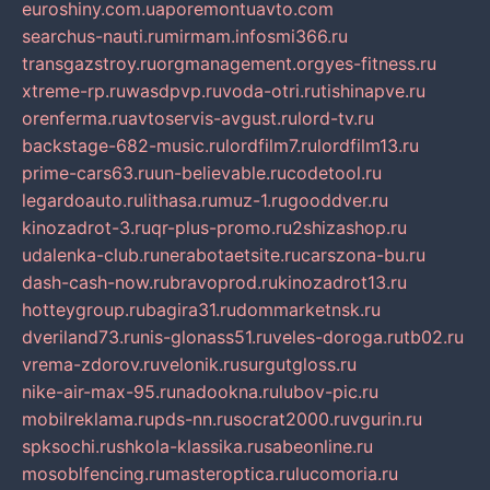
euroshiny.com.ua
poremontuavto.com
searchus-nauti.ru
mirmam.info
smi366.ru
transgazstroy.ru
orgmanagement.org
yes-fitness.ru
xtreme-rp.ru
wasdpvp.ru
voda-otri.ru
tishinapve.ru
orenferma.ru
avtoservis-avgust.ru
lord-tv.ru
backstage-682-music.ru
lordfilm7.ru
lordfilm13.ru
prime-cars63.ru
un-believable.ru
codetool.ru
legardoauto.ru
lithasa.ru
muz-1.ru
gooddver.ru
kinozadrot-3.ru
qr-plus-promo.ru
2shizashop.ru
udalenka-club.ru
nerabotaetsite.ru
carszona-bu.ru
dash-cash-now.ru
bravoprod.ru
kinozadrot13.ru
hotteygroup.ru
bagira31.ru
dommarketnsk.ru
dveriland73.ru
nis-glonass51.ru
veles-doroga.ru
tb02.ru
vrema-zdorov.ru
velonik.ru
surgutgloss.ru
nike-air-max-95.ru
nadookna.ru
lubov-pic.ru
mobilreklama.ru
pds-nn.ru
socrat2000.ru
vgurin.ru
spksochi.ru
shkola-klassika.ru
sabeonline.ru
mosoblfencing.ru
masteroptica.ru
lucomoria.ru