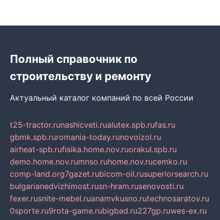
Полный справочник по
строительству и ремонту
Актуальный каталог компаний по всей России
t25-tractor.ru
nashicveti.ru
alutex.spb.ru
fas.ru
gbmk.spb.ru
romania-today.ru
novoizol.ru
airheat-spb.ru
fisika.home.nov.ru
orakul.spb.ru
demo.home.nov.ru
mnso.ru
home.nov.ru
cemko.ru
comp-land.org
7gazet.ru
bicom-oil.ru
superiorsearch.ru
bulgarianedvizhimost.ru
sn-hram.ru
senovosti.ru
fexer.ru
snite-mebel.ru
anamvkusno.ru
technosaratov.ru
0sporte.ru
9rota-game.ru
bigbad.ru
227gp.ru
wes-ex.ru