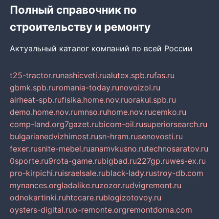
Полный справочник по
строительству и ремонту
Актуальный каталог компаний по всей России
t25-tractor.ru
nashicveti.ru
alutex.spb.ru
fas.ru
gbmk.spb.ru
romania-today.ru
novoizol.ru
airheat-spb.ru
fisika.home.nov.ru
orakul.spb.ru
demo.home.nov.ru
mnso.ru
home.nov.ru
cemko.ru
comp-land.org
7gazet.ru
bicom-oil.ru
superiorsearch.ru
bulgarianedvizhimost.ru
sn-hram.ru
senovosti.ru
fexer.ru
snite-mebel.ru
anamvkusno.ru
technosaratov.ru
0sporte.ru
9rota-game.ru
bigbad.ru
227gp.ru
wes-ex.ru
pro-kirpichi.ru
israelsale.ru
black-lady.ru
stroy-db.com
mynances.org
ladalike.ru
zozor.ru
dvigremont.ru
odnokartinki.ru
htccare.ru
blogizotovoy.ru
oysters-digital.ru
o-remonte.org
remontdoma.com