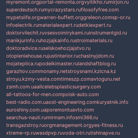
myremont.org
portal-remonta.org
vyitikho.ru
mirjon.ru
superdeutsch.ru
mycrazystars.ru
filosofyfree.com
mypetslife.org
warren-buffett.org
greleon.com
sp-or.ru
infoelectrik.ru
materialexpert.ru
detkiexpert.ru
doktorvilechit.ru
vsesvoimirykami.ru
instrumentgid.ru
manikjurinfo.ru
hozjajkainfo.ru
stroimaterials.ru
doktoradvice.ru
selskoehozjajstvo.ru
otopleniehouse.ru
justinterior.ru
chastnyjdom.ru
mojateplica.ru
podelkimaster.ru
landshaftblog.ru
garazhov.com
monamy.net
stroysnami.kz
lcna.kz
stroyu.kz
my-vesta.com
timeszp.com
avtoguru.net
zsmh.com.ua
allcelebsplasticsurgery.com
all-tattoos-for-men.com
poisk-auto.com
best-radio.com.ua
ost-engineering.com
kuryatnik.info
euroshiny.com.ua
poremontuavto.com
searchus-nauti.ru
mirmam.info
smi366.ru
transgazstroy.ru
orgmanagement.org
yes-fitness.ru
xtreme-rp.ru
wasdpvp.ru
voda-otri.ru
tishinapve.ru