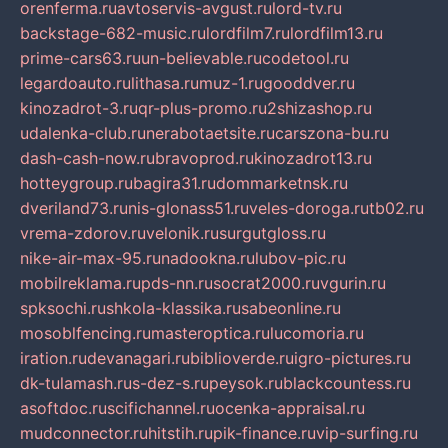
orenferma.ru
avtoservis-avgust.ru
lord-tv.ru
backstage-682-music.ru
lordfilm7.ru
lordfilm13.ru
prime-cars63.ru
un-believable.ru
codetool.ru
legardoauto.ru
lithasa.ru
muz-1.ru
gooddver.ru
kinozadrot-3.ru
qr-plus-promo.ru
2shizashop.ru
udalenka-club.ru
nerabotaetsite.ru
carszona-bu.ru
dash-cash-now.ru
bravoprod.ru
kinozadrot13.ru
hotteygroup.ru
bagira31.ru
dommarketnsk.ru
dveriland73.ru
nis-glonass51.ru
veles-doroga.ru
tb02.ru
vrema-zdorov.ru
velonik.ru
surgutgloss.ru
nike-air-max-95.ru
nadookna.ru
lubov-pic.ru
mobilreklama.ru
pds-nn.ru
socrat2000.ru
vgurin.ru
spksochi.ru
shkola-klassika.ru
sabeonline.ru
mosoblfencing.ru
masteroptica.ru
lucomoria.ru
iration.ru
devanagari.ru
biblioverde.ru
igro-pictures.ru
dk-tulamash.ru
s-dez-s.ru
peysok.ru
blackcountess.ru
asoftdoc.ru
scifichannel.ru
ocenka-appraisal.ru
mudconnector.ru
hitstih.ru
pik-finance.ru
vip-surfing.ru