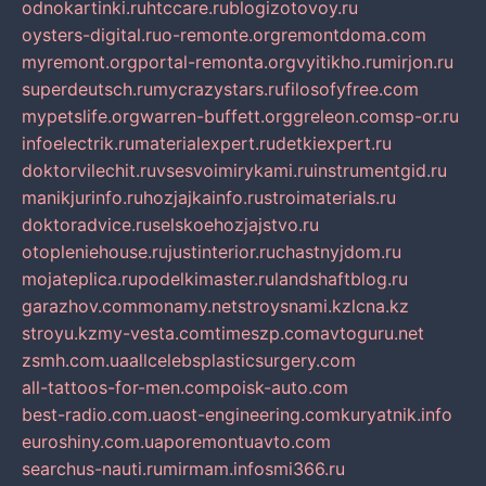
odnokartinki.ru
htccare.ru
blogizotovoy.ru
oysters-digital.ru
o-remonte.org
remontdoma.com
myremont.org
portal-remonta.org
vyitikho.ru
mirjon.ru
superdeutsch.ru
mycrazystars.ru
filosofyfree.com
mypetslife.org
warren-buffett.org
greleon.com
sp-or.ru
infoelectrik.ru
materialexpert.ru
detkiexpert.ru
doktorvilechit.ru
vsesvoimirykami.ru
instrumentgid.ru
manikjurinfo.ru
hozjajkainfo.ru
stroimaterials.ru
doktoradvice.ru
selskoehozjajstvo.ru
otopleniehouse.ru
justinterior.ru
chastnyjdom.ru
mojateplica.ru
podelkimaster.ru
landshaftblog.ru
garazhov.com
monamy.net
stroysnami.kz
lcna.kz
stroyu.kz
my-vesta.com
timeszp.com
avtoguru.net
zsmh.com.ua
allcelebsplasticsurgery.com
all-tattoos-for-men.com
poisk-auto.com
best-radio.com.ua
ost-engineering.com
kuryatnik.info
euroshiny.com.ua
poremontuavto.com
searchus-nauti.ru
mirmam.info
smi366.ru