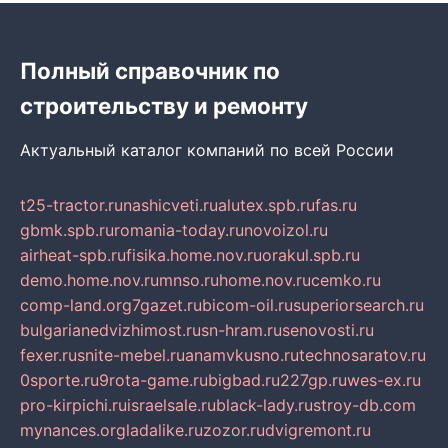
Полный справочник по
строительству и ремонту
Актуальный каталог компаний по всей России
t25-tractor.ru
nashicveti.ru
alutex.spb.ru
fas.ru
gbmk.spb.ru
romania-today.ru
novoizol.ru
airheat-spb.ru
fisika.home.nov.ru
orakul.spb.ru
demo.home.nov.ru
mnso.ru
home.nov.ru
cemko.ru
comp-land.org
7gazet.ru
bicom-oil.ru
superiorsearch.ru
bulgarianedvizhimost.ru
sn-hram.ru
senovosti.ru
fexer.ru
snite-mebel.ru
anamvkusno.ru
technosaratov.ru
0sporte.ru
9rota-game.ru
bigbad.ru
227gp.ru
wes-ex.ru
pro-kirpichi.ru
israelsale.ru
black-lady.ru
stroy-db.com
mynances.org
ladalike.ru
zozor.ru
dvigremont.ru