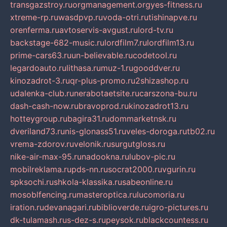
transgazstroy.ru
orgmanagement.org
yes-fitness.ru
xtreme-rp.ru
wasdpvp.ru
voda-otri.ru
tishinapve.ru
orenferma.ru
avtoservis-avgust.ru
lord-tv.ru
backstage-682-music.ru
lordfilm7.ru
lordfilm13.ru
prime-cars63.ru
un-believable.ru
codetool.ru
legardoauto.ru
lithasa.ru
muz-1.ru
gooddver.ru
kinozadrot-3.ru
qr-plus-promo.ru
2shizashop.ru
udalenka-club.ru
nerabotaetsite.ru
carszona-bu.ru
dash-cash-now.ru
bravoprod.ru
kinozadrot13.ru
hotteygroup.ru
bagira31.ru
dommarketnsk.ru
dveriland73.ru
nis-glonass51.ru
veles-doroga.ru
tb02.ru
vrema-zdorov.ru
velonik.ru
surgutgloss.ru
nike-air-max-95.ru
nadookna.ru
lubov-pic.ru
mobilreklama.ru
pds-nn.ru
socrat2000.ru
vgurin.ru
spksochi.ru
shkola-klassika.ru
sabeonline.ru
mosoblfencing.ru
masteroptica.ru
lucomoria.ru
iration.ru
devanagari.ru
biblioverde.ru
igro-pictures.ru
dk-tulamash.ru
s-dez-s.ru
peysok.ru
blackcountess.ru