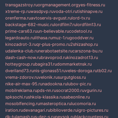
transgazstroy.ru
orgmanagement.org
yes-fitness.ru
xtreme-rp.ru
wasdpvp.ru
voda-otri.ru
tishinapve.ru
orenferma.ru
avtoservis-avgust.ru
lord-tv.ru
backstage-682-music.ru
lordfilm7.ru
lordfilm13.ru
prime-cars63.ru
un-believable.ru
codetool.ru
legardoauto.ru
lithasa.ru
muz-1.ru
gooddver.ru
kinozadrot-3.ru
qr-plus-promo.ru
2shizashop.ru
udalenka-club.ru
nerabotaetsite.ru
carszona-bu.ru
dash-cash-now.ru
bravoprod.ru
kinozadrot13.ru
hotteygroup.ru
bagira31.ru
dommarketnsk.ru
dveriland73.ru
nis-glonass51.ru
veles-doroga.ru
tb02.ru
vrema-zdorov.ru
velonik.ru
surgutgloss.ru
nike-air-max-95.ru
nadookna.ru
lubov-pic.ru
mobilreklama.ru
pds-nn.ru
socrat2000.ru
vgurin.ru
spksochi.ru
shkola-klassika.ru
sabeonline.ru
mosoblfencing.ru
masteroptica.ru
lucomoria.ru
iration.ru
devanagari.ru
biblioverde.ru
igro-pictures.ru
dk-tulamash.ru
s-dez-s.ru
peysok.ru
blackcountess.ru