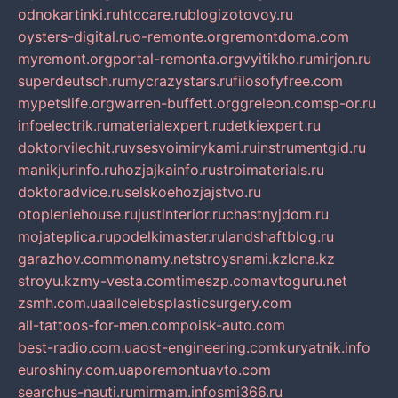
odnokartinki.ru
htccare.ru
blogizotovoy.ru
oysters-digital.ru
o-remonte.org
remontdoma.com
myremont.org
portal-remonta.org
vyitikho.ru
mirjon.ru
superdeutsch.ru
mycrazystars.ru
filosofyfree.com
mypetslife.org
warren-buffett.org
greleon.com
sp-or.ru
infoelectrik.ru
materialexpert.ru
detkiexpert.ru
doktorvilechit.ru
vsesvoimirykami.ru
instrumentgid.ru
manikjurinfo.ru
hozjajkainfo.ru
stroimaterials.ru
doktoradvice.ru
selskoehozjajstvo.ru
otopleniehouse.ru
justinterior.ru
chastnyjdom.ru
mojateplica.ru
podelkimaster.ru
landshaftblog.ru
garazhov.com
monamy.net
stroysnami.kz
lcna.kz
stroyu.kz
my-vesta.com
timeszp.com
avtoguru.net
zsmh.com.ua
allcelebsplasticsurgery.com
all-tattoos-for-men.com
poisk-auto.com
best-radio.com.ua
ost-engineering.com
kuryatnik.info
euroshiny.com.ua
poremontuavto.com
searchus-nauti.ru
mirmam.info
smi366.ru