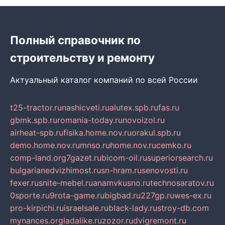
Полный справочник по
строительству и ремонту
Актуальный каталог компаний по всей России
t25-tractor.ru
nashicveti.ru
alutex.spb.ru
fas.ru
gbmk.spb.ru
romania-today.ru
novoizol.ru
airheat-spb.ru
fisika.home.nov.ru
orakul.spb.ru
demo.home.nov.ru
mnso.ru
home.nov.ru
cemko.ru
comp-land.org
7gazet.ru
bicom-oil.ru
superiorsearch.ru
bulgarianedvizhimost.ru
sn-hram.ru
senovosti.ru
fexer.ru
snite-mebel.ru
anamvkusno.ru
technosaratov.ru
0sporte.ru
9rota-game.ru
bigbad.ru
227gp.ru
wes-ex.ru
pro-kirpichi.ru
israelsale.ru
black-lady.ru
stroy-db.com
mynances.org
ladalike.ru
zozor.ru
dvigremont.ru