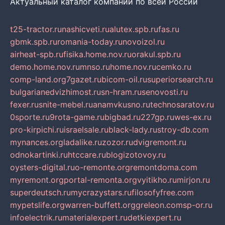
Актуальный каталог компаний по всей России
t25-tractor.ru
nashicveti.ru
alutex.spb.ru
fas.ru
gbmk.spb.ru
romania-today.ru
novoizol.ru
airheat-spb.ru
fisika.home.nov.ru
orakul.spb.ru
demo.home.nov.ru
mnso.ru
home.nov.ru
cemko.ru
comp-land.org
7gazet.ru
bicom-oil.ru
superiorsearch.ru
bulgarianedvizhimost.ru
sn-hram.ru
senovosti.ru
fexer.ru
snite-mebel.ru
anamvkusno.ru
technosaratov.ru
0sporte.ru
9rota-game.ru
bigbad.ru
227gp.ru
wes-ex.ru
pro-kirpichi.ru
israelsale.ru
black-lady.ru
stroy-db.com
mynances.org
ladalike.ru
zozor.ru
dvigremont.ru
odnokartinki.ru
htccare.ru
blogizotovoy.ru
oysters-digital.ru
o-remonte.org
remontdoma.com
myremont.org
portal-remonta.org
vyitikho.ru
mirjon.ru
superdeutsch.ru
mycrazystars.ru
filosofyfree.com
mypetslife.org
warren-buffett.org
greleon.com
sp-or.ru
infoelectrik.ru
materialexpert.ru
detkiexpert.ru