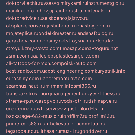
doktorvilechit.ru
vsesvoimirykami.ru
instrumentgid.ru
manikjurinfo.ru
hozjajkainfo.ru
stroimaterials.ru
doktoradvice.ru
selskoehozjajstvo.ru
otopleniehouse.ru
justinterior.ru
chastnyjdom.ru
mojateplica.ru
podelkimaster.ru
landshaftblog.ru
garazhov.com
monamy.net
stroysnami.kz
lcna.kz
stroyu.kz
my-vesta.com
timeszp.com
avtoguru.net
zsmh.com.ua
allcelebsplasticsurgery.com
all-tattoos-for-men.com
poisk-auto.com
best-radio.com.ua
ost-engineering.com
kuryatnik.info
euroshiny.com.ua
poremontuavto.com
searchus-nauti.ru
mirmam.info
smi366.ru
transgazstroy.ru
orgmanagement.org
yes-fitness.ru
xtreme-rp.ru
wasdpvp.ru
voda-otri.ru
tishinapve.ru
orenferma.ru
avtoservis-avgust.ru
lord-tv.ru
backstage-682-music.ru
lordfilm7.ru
lordfilm13.ru
prime-cars63.ru
un-believable.ru
codetool.ru
legardoauto.ru
lithasa.ru
muz-1.ru
gooddver.ru