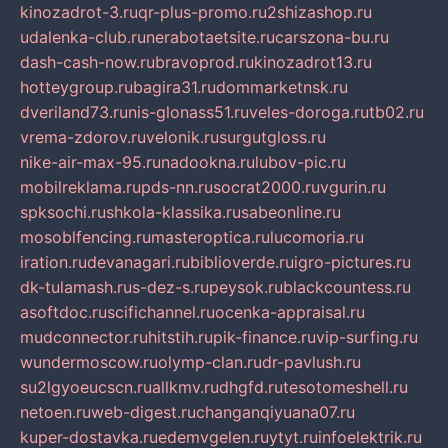
kinozadrot-3.ru
qr-plus-promo.ru
2shizashop.ru
udalenka-club.ru
nerabotaetsite.ru
carszona-bu.ru
dash-cash-now.ru
bravoprod.ru
kinozadrot13.ru
hotteygroup.ru
bagira31.ru
dommarketnsk.ru
dveriland73.ru
nis-glonass51.ru
veles-doroga.ru
tb02.ru
vrema-zdorov.ru
velonik.ru
surgutgloss.ru
nike-air-max-95.ru
nadookna.ru
lubov-pic.ru
mobilreklama.ru
pds-nn.ru
socrat2000.ru
vgurin.ru
spksochi.ru
shkola-klassika.ru
sabeonline.ru
mosoblfencing.ru
masteroptica.ru
lucomoria.ru
iration.ru
devanagari.ru
biblioverde.ru
igro-pictures.ru
dk-tulamash.ru
s-dez-s.ru
peysok.ru
blackcountess.ru
asoftdoc.ru
scifichannel.ru
ocenka-appraisal.ru
mudconnector.ru
hitstih.ru
pik-finance.ru
vip-surfing.ru
wundermoscow.ru
olymp-clan.ru
dr-pavlush.ru
su2lgyoeucscn.ru
allkmv.ru
dhgfd.ru
tesotomeshell.ru
netoen.ru
web-digest.ru
changanqiyuana07.ru
kuper-dostavka.ru
edemvgelen.ru
ytyt.ru
infoelektrik.ru