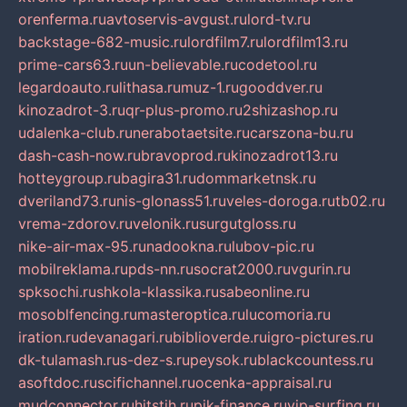
orenferma.ru
avtoservis-avgust.ru
lord-tv.ru
backstage-682-music.ru
lordfilm7.ru
lordfilm13.ru
prime-cars63.ru
un-believable.ru
codetool.ru
legardoauto.ru
lithasa.ru
muz-1.ru
gooddver.ru
kinozadrot-3.ru
qr-plus-promo.ru
2shizashop.ru
udalenka-club.ru
nerabotaetsite.ru
carszona-bu.ru
dash-cash-now.ru
bravoprod.ru
kinozadrot13.ru
hotteygroup.ru
bagira31.ru
dommarketnsk.ru
dveriland73.ru
nis-glonass51.ru
veles-doroga.ru
tb02.ru
vrema-zdorov.ru
velonik.ru
surgutgloss.ru
nike-air-max-95.ru
nadookna.ru
lubov-pic.ru
mobilreklama.ru
pds-nn.ru
socrat2000.ru
vgurin.ru
spksochi.ru
shkola-klassika.ru
sabeonline.ru
mosoblfencing.ru
masteroptica.ru
lucomoria.ru
iration.ru
devanagari.ru
biblioverde.ru
igro-pictures.ru
dk-tulamash.ru
s-dez-s.ru
peysok.ru
blackcountess.ru
asoftdoc.ru
scifichannel.ru
ocenka-appraisal.ru
mudconnector.ru
hitstih.ru
pik-finance.ru
vip-surfing.ru