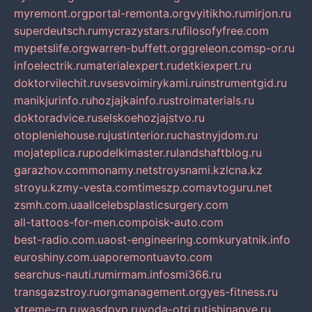
myremont.org
portal-remonta.org
vyitikho.ru
mirjon.ru
superdeutsch.ru
mycrazystars.ru
filosofyfree.com
mypetslife.org
warren-buffett.org
greleon.com
sp-or.ru
infoelectrik.ru
materialexpert.ru
detkiexpert.ru
doktorvilechit.ru
vsesvoimirykami.ru
instrumentgid.ru
manikjurinfo.ru
hozjajkainfo.ru
stroimaterials.ru
doktoradvice.ru
selskoehozjajstvo.ru
otopleniehouse.ru
justinterior.ru
chastnyjdom.ru
mojateplica.ru
podelkimaster.ru
landshaftblog.ru
garazhov.com
monamy.net
stroysnami.kz
lcna.kz
stroyu.kz
my-vesta.com
timeszp.com
avtoguru.net
zsmh.com.ua
allcelebsplasticsurgery.com
all-tattoos-for-men.com
poisk-auto.com
best-radio.com.ua
ost-engineering.com
kuryatnik.info
euroshiny.com.ua
poremontuavto.com
searchus-nauti.ru
mirmam.info
smi366.ru
transgazstroy.ru
orgmanagement.org
yes-fitness.ru
xtreme-rp.ru
wasdpvp.ru
voda-otri.ru
tishinapve.ru