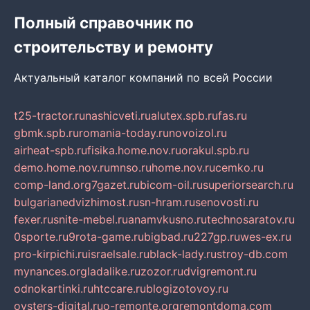
Полный справочник по
строительству и ремонту
Актуальный каталог компаний по всей России
t25-tractor.ru
nashicveti.ru
alutex.spb.ru
fas.ru
gbmk.spb.ru
romania-today.ru
novoizol.ru
airheat-spb.ru
fisika.home.nov.ru
orakul.spb.ru
demo.home.nov.ru
mnso.ru
home.nov.ru
cemko.ru
comp-land.org
7gazet.ru
bicom-oil.ru
superiorsearch.ru
bulgarianedvizhimost.ru
sn-hram.ru
senovosti.ru
fexer.ru
snite-mebel.ru
anamvkusno.ru
technosaratov.ru
0sporte.ru
9rota-game.ru
bigbad.ru
227gp.ru
wes-ex.ru
pro-kirpichi.ru
israelsale.ru
black-lady.ru
stroy-db.com
mynances.org
ladalike.ru
zozor.ru
dvigremont.ru
odnokartinki.ru
htccare.ru
blogizotovoy.ru
oysters-digital.ru
o-remonte.org
remontdoma.com