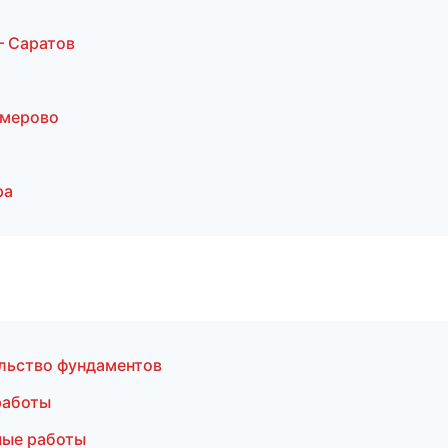
 Саратов
емерово
ра
льство фундаментов
работы
ные работы