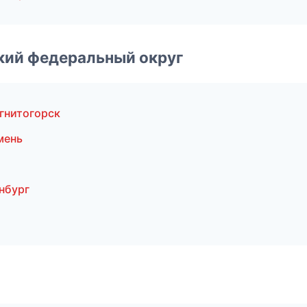
ский федеральный округ
гнитогорск
мень
нбург