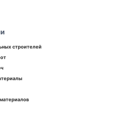
ми
ьных строителей
бот
юч
атериалы
 материалов