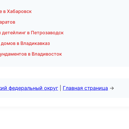
е в Хабаровск
аратов
и детейлинг в Петрозаводск
 домов в Владикавказ
ундаментов в Владивосток
кий федеральный округ
|
Главная страница
→