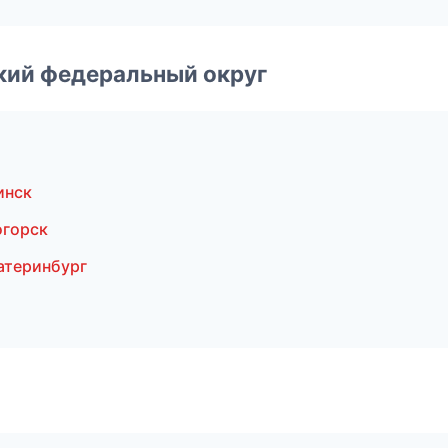
ский федеральный округ
инск
огорск
атеринбург