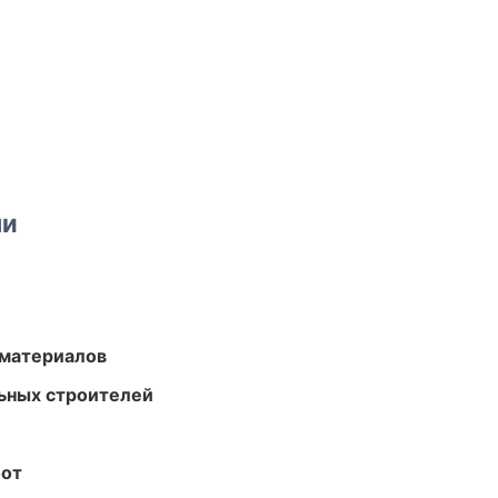
ми
 материалов
ьных строителей
бот