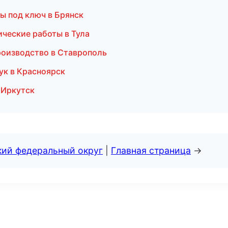
ты под ключ в Брянск
ческие работы в Тула
роизводство в Ставрополь
ук в Красноярск
 Иркутск
кий федеральный округ
|
Главная страница
→