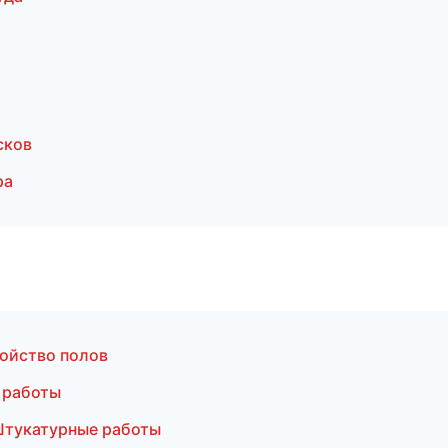
сков
ра
ойство полов
 работы
Штукатурные работы