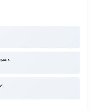
джет.
й.