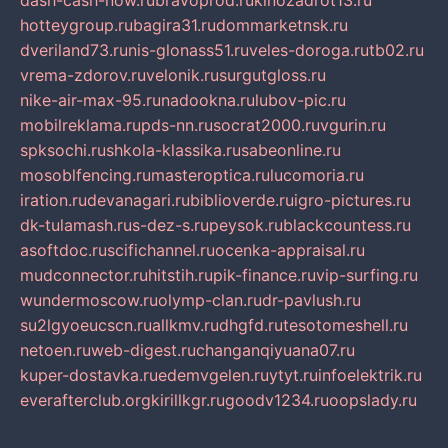
dash-cash-now.ru
bravoprod.ru
kinozadrot13.ru
hotteygroup.ru
bagira31.ru
dommarketnsk.ru
dveriland73.ru
nis-glonass51.ru
veles-doroga.ru
tb02.ru
vrema-zdorov.ru
velonik.ru
surgutgloss.ru
nike-air-max-95.ru
nadookna.ru
lubov-pic.ru
mobilreklama.ru
pds-nn.ru
socrat2000.ru
vgurin.ru
spksochi.ru
shkola-klassika.ru
sabeonline.ru
mosoblfencing.ru
masteroptica.ru
lucomoria.ru
iration.ru
devanagari.ru
biblioverde.ru
igro-pictures.ru
dk-tulamash.ru
s-dez-s.ru
peysok.ru
blackcountess.ru
asoftdoc.ru
scifichannel.ru
ocenka-appraisal.ru
mudconnector.ru
hitstih.ru
pik-finance.ru
vip-surfing.ru
wundermoscow.ru
olymp-clan.ru
dr-pavlush.ru
su2lgyoeucscn.ru
allkmv.ru
dhgfd.ru
tesotomeshell.ru
netoen.ru
web-digest.ru
changanqiyuana07.ru
kuper-dostavka.ru
edemvgelen.ru
ytyt.ru
infoelektrik.ru
everafterclub.org
kirillkgr.ru
goodv1234.ru
oopslady.ru