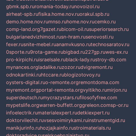
gbmk.spb.ru
romania-today.ru
novoizol.ru
airheat-spb.ru
fisika.home.nov.ru
orakul.spb.ru
demo.home.nov.ru
mnso.ru
home.nov.ru
cemko.ru
comp-land.org
7gazet.ru
bicom-oil.ru
superiorsearch.ru
bulgarianedvizhimost.ru
sn-hram.ru
senovosti.ru
fexer.ru
snite-mebel.ru
anamvkusno.ru
technosaratov.ru
0sporte.ru
9rota-game.ru
bigbad.ru
227gp.ru
wes-ex.ru
pro-kirpichi.ru
israelsale.ru
black-lady.ru
stroy-db.com
mynances.org
ladalike.ru
zozor.ru
dvigremont.ru
odnokartinki.ru
htccare.ru
blogizotovoy.ru
oysters-digital.ru
o-remonte.org
remontdoma.com
myremont.org
portal-remonta.org
vyitikho.ru
mirjon.ru
superdeutsch.ru
mycrazystars.ru
filosofyfree.com
mypetslife.org
warren-buffett.org
greleon.com
sp-or.ru
infoelectrik.ru
materialexpert.ru
detkiexpert.ru
doktorvilechit.ru
vsesvoimirykami.ru
instrumentgid.ru
manikjurinfo.ru
hozjajkainfo.ru
stroimaterials.ru
doktoradvice.ru
selskoehozjajstvo.ru