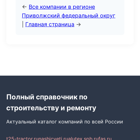
←
Все компании в регионе
Приволжский федеральный округ
|
Главная страница
→
Полный справочник по
строительству и ремонту
Актуальный каталог компаний по всей России
t25-tractor.ru
nashicveti.ru
alutex.spb.ru
fas.ru