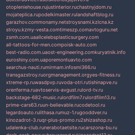
otopleniehouse.ru
justinterior.ru
chastnyjdom.ru
mojateplica.ru
podelkimaster.ru
landshaftblog.ru
garazhov.com
monamy.net
stroysnami.kz
lcna.kz
stroyu.kz
my-vesta.com
timeszp.com
avtoguru.net
zsmh.com.ua
allcelebsplasticsurgery.com
all-tattoos-for-men.com
poisk-auto.com
best-radio.com.ua
ost-engineering.com
kuryatnik.info
euroshiny.com.ua
poremontuavto.com
searchus-nauti.ru
mirmam.info
smi366.ru
transgazstroy.ru
orgmanagement.org
yes-fitness.ru
xtreme-rp.ru
wasdpvp.ru
voda-otri.ru
tishinapve.ru
orenferma.ru
avtoservis-avgust.ru
lord-tv.ru
backstage-682-music.ru
lordfilm7.ru
lordfilm13.ru
prime-cars63.ru
un-believable.ru
codetool.ru
legardoauto.ru
lithasa.ru
muz-1.ru
gooddver.ru
kinozadrot-3.ru
qr-plus-promo.ru
2shizashop.ru
udalenka-club.ru
nerabotaetsite.ru
carszona-bu.ru