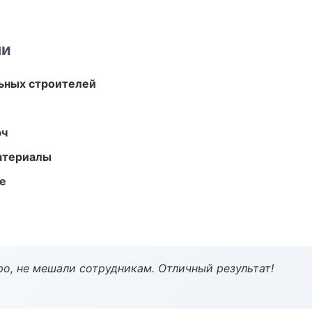
ми
ьных строителей
юч
атериалы
те
о, не мешали сотрудникам. Отличный результат!