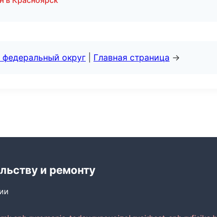
н в Красноярск
 федеральный округ
|
Главная страница
→
льству и ремонту
сии