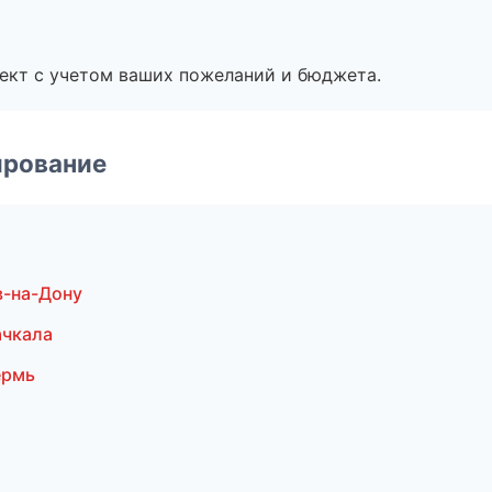
ект с учетом ваших пожеланий и бюджета.
ирование
в-на-Дону
ачкала
ермь