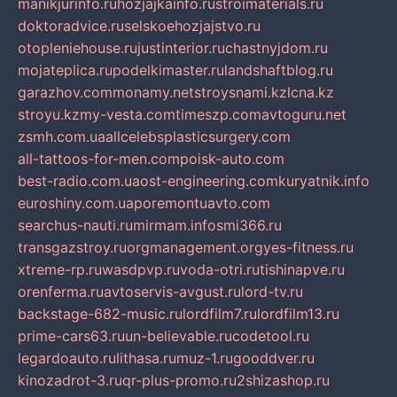
manikjurinfo.ru
hozjajkainfo.ru
stroimaterials.ru
doktoradvice.ru
selskoehozjajstvo.ru
otopleniehouse.ru
justinterior.ru
chastnyjdom.ru
mojateplica.ru
podelkimaster.ru
landshaftblog.ru
garazhov.com
monamy.net
stroysnami.kz
lcna.kz
stroyu.kz
my-vesta.com
timeszp.com
avtoguru.net
zsmh.com.ua
allcelebsplasticsurgery.com
all-tattoos-for-men.com
poisk-auto.com
best-radio.com.ua
ost-engineering.com
kuryatnik.info
euroshiny.com.ua
poremontuavto.com
searchus-nauti.ru
mirmam.info
smi366.ru
transgazstroy.ru
orgmanagement.org
yes-fitness.ru
xtreme-rp.ru
wasdpvp.ru
voda-otri.ru
tishinapve.ru
orenferma.ru
avtoservis-avgust.ru
lord-tv.ru
backstage-682-music.ru
lordfilm7.ru
lordfilm13.ru
prime-cars63.ru
un-believable.ru
codetool.ru
legardoauto.ru
lithasa.ru
muz-1.ru
gooddver.ru
kinozadrot-3.ru
qr-plus-promo.ru
2shizashop.ru