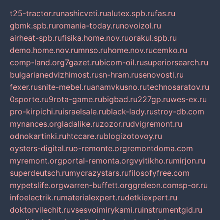
t25-tractor.ru
nashicveti.ru
alutex.spb.ru
fas.ru
gbmk.spb.ru
romania-today.ru
novoizol.ru
airheat-spb.ru
fisika.home.nov.ru
orakul.spb.ru
demo.home.nov.ru
mnso.ru
home.nov.ru
cemko.ru
comp-land.org
7gazet.ru
bicom-oil.ru
superiorsearch.ru
bulgarianedvizhimost.ru
sn-hram.ru
senovosti.ru
fexer.ru
snite-mebel.ru
anamvkusno.ru
technosaratov.ru
0sporte.ru
9rota-game.ru
bigbad.ru
227gp.ru
wes-ex.ru
pro-kirpichi.ru
israelsale.ru
black-lady.ru
stroy-db.com
mynances.org
ladalike.ru
zozor.ru
dvigremont.ru
odnokartinki.ru
htccare.ru
blogizotovoy.ru
oysters-digital.ru
o-remonte.org
remontdoma.com
myremont.org
portal-remonta.org
vyitikho.ru
mirjon.ru
superdeutsch.ru
mycrazystars.ru
filosofyfree.com
mypetslife.org
warren-buffett.org
greleon.com
sp-or.ru
infoelectrik.ru
materialexpert.ru
detkiexpert.ru
doktorvilechit.ru
vsesvoimirykami.ru
instrumentgid.ru