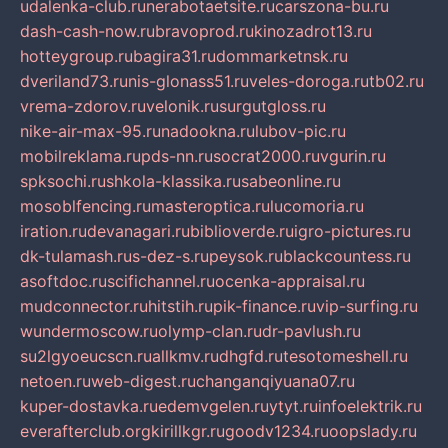
udalenka-club.ru
nerabotaetsite.ru
carszona-bu.ru
dash-cash-now.ru
bravoprod.ru
kinozadrot13.ru
hotteygroup.ru
bagira31.ru
dommarketnsk.ru
dveriland73.ru
nis-glonass51.ru
veles-doroga.ru
tb02.ru
vrema-zdorov.ru
velonik.ru
surgutgloss.ru
nike-air-max-95.ru
nadookna.ru
lubov-pic.ru
mobilreklama.ru
pds-nn.ru
socrat2000.ru
vgurin.ru
spksochi.ru
shkola-klassika.ru
sabeonline.ru
mosoblfencing.ru
masteroptica.ru
lucomoria.ru
iration.ru
devanagari.ru
biblioverde.ru
igro-pictures.ru
dk-tulamash.ru
s-dez-s.ru
peysok.ru
blackcountess.ru
asoftdoc.ru
scifichannel.ru
ocenka-appraisal.ru
mudconnector.ru
hitstih.ru
pik-finance.ru
vip-surfing.ru
wundermoscow.ru
olymp-clan.ru
dr-pavlush.ru
su2lgyoeucscn.ru
allkmv.ru
dhgfd.ru
tesotomeshell.ru
netoen.ru
web-digest.ru
changanqiyuana07.ru
kuper-dostavka.ru
edemvgelen.ru
ytyt.ru
infoelektrik.ru
everafterclub.org
kirillkgr.ru
goodv1234.ru
oopslady.ru