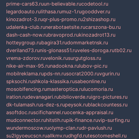
prime-cars63.ru
un-believable.ru
codetool.ru
legardoauto.ru
lithasa.ru
muz-1.ru
gooddver.ru
kinozadrot-3.ru
qr-plus-promo.ru
2shizashop.ru
udalenka-club.ru
nerabotaetsite.ru
carszona-bu.ru
dash-cash-now.ru
bravoprod.ru
kinozadrot13.ru
hotteygroup.ru
bagira31.ru
dommarketnsk.ru
dveriland73.ru
nis-glonass51.ru
veles-doroga.ru
tb02.ru
vrema-zdorov.ru
velonik.ru
surgutgloss.ru
nike-air-max-95.ru
nadookna.ru
lubov-pic.ru
mobilreklama.ru
pds-nn.ru
socrat2000.ru
vgurin.ru
spksochi.ru
shkola-klassika.ru
sabeonline.ru
mosoblfencing.ru
masteroptica.ru
lucomoria.ru
iration.ru
devanagari.ru
biblioverde.ru
igro-pictures.ru
dk-tulamash.ru
s-dez-s.ru
peysok.ru
blackcountess.ru
asoftdoc.ru
scifichannel.ru
ocenka-appraisal.ru
mudconnector.ru
hitstih.ru
pik-finance.ru
vip-surfing.ru
wundermoscow.ru
olymp-clan.ru
dr-pavlush.ru
su2lgyoeucscn.ru
allkmv.ru
dhgfd.ru
tesotomeshell.ru