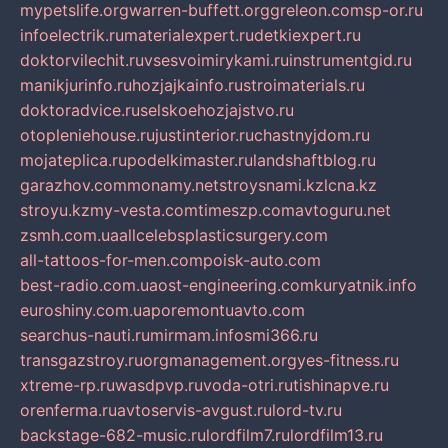
mypetslife.org
warren-buffett.org
greleon.com
sp-or.ru
infoelectrik.ru
materialexpert.ru
detkiexpert.ru
doktorvilechit.ru
vsesvoimirykami.ru
instrumentgid.ru
manikjurinfo.ru
hozjajkainfo.ru
stroimaterials.ru
doktoradvice.ru
selskoehozjajstvo.ru
otopleniehouse.ru
justinterior.ru
chastnyjdom.ru
mojateplica.ru
podelkimaster.ru
landshaftblog.ru
garazhov.com
monamy.net
stroysnami.kz
lcna.kz
stroyu.kz
my-vesta.com
timeszp.com
avtoguru.net
zsmh.com.ua
allcelebsplasticsurgery.com
all-tattoos-for-men.com
poisk-auto.com
best-radio.com.ua
ost-engineering.com
kuryatnik.info
euroshiny.com.ua
poremontuavto.com
searchus-nauti.ru
mirmam.info
smi366.ru
transgazstroy.ru
orgmanagement.org
yes-fitness.ru
xtreme-rp.ru
wasdpvp.ru
voda-otri.ru
tishinapve.ru
orenferma.ru
avtoservis-avgust.ru
lord-tv.ru
backstage-682-music.ru
lordfilm7.ru
lordfilm13.ru