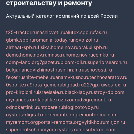
строительству и ремонту
Актуальный каталог компаний по всей России
t25-tractor.ru
nashicveti.ru
alutex.spb.ru
fas.ru
gbmk.spb.ru
romania-today.ru
novoizol.ru
airheat-spb.ru
fisika.home.nov.ru
orakul.spb.ru
demo.home.nov.ru
mnso.ru
home.nov.ru
cemko.ru
comp-land.org
7gazet.ru
bicom-oil.ru
superiorsearch.ru
bulgarianedvizhimost.ru
sn-hram.ru
senovosti.ru
fexer.ru
snite-mebel.ru
anamvkusno.ru
technosaratov.ru
0sporte.ru
9rota-game.ru
bigbad.ru
227gp.ru
wes-ex.ru
pro-kirpichi.ru
israelsale.ru
black-lady.ru
stroy-db.com
mynances.org
ladalike.ru
zozor.ru
dvigremont.ru
odnokartinki.ru
htccare.ru
blogizotovoy.ru
oysters-digital.ru
o-remonte.org
remontdoma.com
myremont.org
portal-remonta.org
vyitikho.ru
mirjon.ru
superdeutsch.ru
mycrazystars.ru
filosofyfree.com