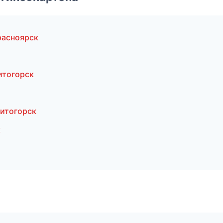
расноярск
итогорск
итогорск
к