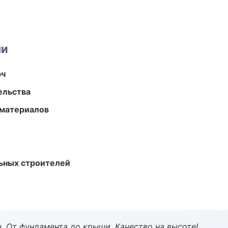
ми
юч
ельства
 материалов
ьных строителей
ч. От фундамента до крыши. Качество на высоте!