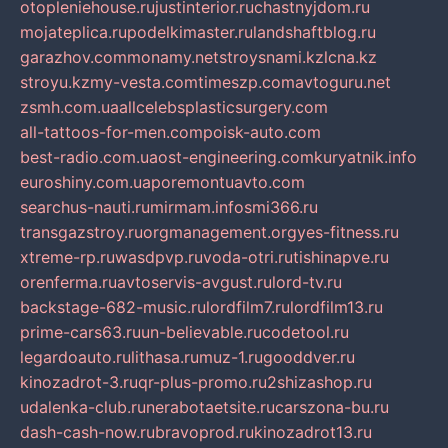
otopleniehouse.ru
justinterior.ru
chastnyjdom.ru
mojateplica.ru
podelkimaster.ru
landshaftblog.ru
garazhov.com
monamy.net
stroysnami.kz
lcna.kz
stroyu.kz
my-vesta.com
timeszp.com
avtoguru.net
zsmh.com.ua
allcelebsplasticsurgery.com
all-tattoos-for-men.com
poisk-auto.com
best-radio.com.ua
ost-engineering.com
kuryatnik.info
euroshiny.com.ua
poremontuavto.com
searchus-nauti.ru
mirmam.info
smi366.ru
transgazstroy.ru
orgmanagement.org
yes-fitness.ru
xtreme-rp.ru
wasdpvp.ru
voda-otri.ru
tishinapve.ru
orenferma.ru
avtoservis-avgust.ru
lord-tv.ru
backstage-682-music.ru
lordfilm7.ru
lordfilm13.ru
prime-cars63.ru
un-believable.ru
codetool.ru
legardoauto.ru
lithasa.ru
muz-1.ru
gooddver.ru
kinozadrot-3.ru
qr-plus-promo.ru
2shizashop.ru
udalenka-club.ru
nerabotaetsite.ru
carszona-bu.ru
dash-cash-now.ru
bravoprod.ru
kinozadrot13.ru