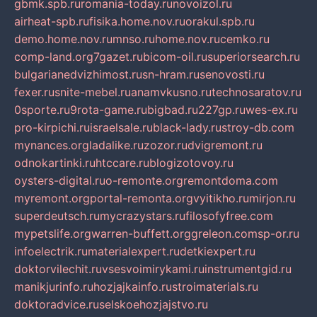
gbmk.spb.ru
romania-today.ru
novoizol.ru
airheat-spb.ru
fisika.home.nov.ru
orakul.spb.ru
demo.home.nov.ru
mnso.ru
home.nov.ru
cemko.ru
comp-land.org
7gazet.ru
bicom-oil.ru
superiorsearch.ru
bulgarianedvizhimost.ru
sn-hram.ru
senovosti.ru
fexer.ru
snite-mebel.ru
anamvkusno.ru
technosaratov.ru
0sporte.ru
9rota-game.ru
bigbad.ru
227gp.ru
wes-ex.ru
pro-kirpichi.ru
israelsale.ru
black-lady.ru
stroy-db.com
mynances.org
ladalike.ru
zozor.ru
dvigremont.ru
odnokartinki.ru
htccare.ru
blogizotovoy.ru
oysters-digital.ru
o-remonte.org
remontdoma.com
myremont.org
portal-remonta.org
vyitikho.ru
mirjon.ru
superdeutsch.ru
mycrazystars.ru
filosofyfree.com
mypetslife.org
warren-buffett.org
greleon.com
sp-or.ru
infoelectrik.ru
materialexpert.ru
detkiexpert.ru
doktorvilechit.ru
vsesvoimirykami.ru
instrumentgid.ru
manikjurinfo.ru
hozjajkainfo.ru
stroimaterials.ru
doktoradvice.ru
selskoehozjajstvo.ru