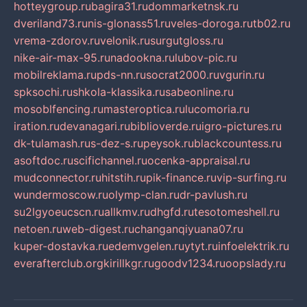
hotteygroup.ru
bagira31.ru
dommarketnsk.ru
dveriland73.ru
nis-glonass51.ru
veles-doroga.ru
tb02.ru
vrema-zdorov.ru
velonik.ru
surgutgloss.ru
nike-air-max-95.ru
nadookna.ru
lubov-pic.ru
mobilreklama.ru
pds-nn.ru
socrat2000.ru
vgurin.ru
spksochi.ru
shkola-klassika.ru
sabeonline.ru
mosoblfencing.ru
masteroptica.ru
lucomoria.ru
iration.ru
devanagari.ru
biblioverde.ru
igro-pictures.ru
dk-tulamash.ru
s-dez-s.ru
peysok.ru
blackcountess.ru
asoftdoc.ru
scifichannel.ru
ocenka-appraisal.ru
mudconnector.ru
hitstih.ru
pik-finance.ru
vip-surfing.ru
wundermoscow.ru
olymp-clan.ru
dr-pavlush.ru
su2lgyoeucscn.ru
allkmv.ru
dhgfd.ru
tesotomeshell.ru
netoen.ru
web-digest.ru
changanqiyuana07.ru
kuper-dostavka.ru
edemvgelen.ru
ytyt.ru
infoelektrik.ru
everafterclub.org
kirillkgr.ru
goodv1234.ru
oopslady.ru