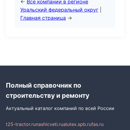
←
Все компании в регионе
Уральский федеральный округ
|
Главная страница
→
Полный справочник по
строительству и ремонту
Актуальный каталог компаний по всей России
t25-tractor.ru
nashicveti.ru
alutex.spb.ru
fas.ru