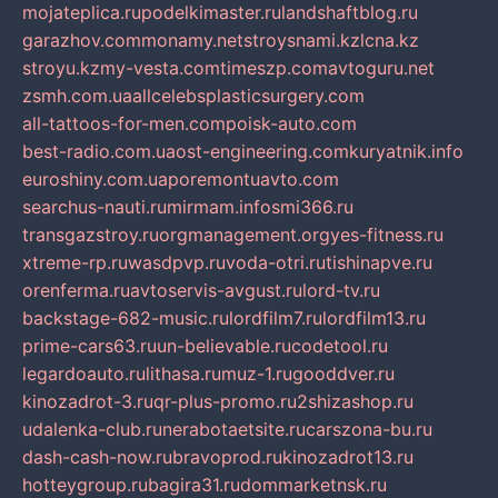
mojateplica.ru
podelkimaster.ru
landshaftblog.ru
garazhov.com
monamy.net
stroysnami.kz
lcna.kz
stroyu.kz
my-vesta.com
timeszp.com
avtoguru.net
zsmh.com.ua
allcelebsplasticsurgery.com
all-tattoos-for-men.com
poisk-auto.com
best-radio.com.ua
ost-engineering.com
kuryatnik.info
euroshiny.com.ua
poremontuavto.com
searchus-nauti.ru
mirmam.info
smi366.ru
transgazstroy.ru
orgmanagement.org
yes-fitness.ru
xtreme-rp.ru
wasdpvp.ru
voda-otri.ru
tishinapve.ru
orenferma.ru
avtoservis-avgust.ru
lord-tv.ru
backstage-682-music.ru
lordfilm7.ru
lordfilm13.ru
prime-cars63.ru
un-believable.ru
codetool.ru
legardoauto.ru
lithasa.ru
muz-1.ru
gooddver.ru
kinozadrot-3.ru
qr-plus-promo.ru
2shizashop.ru
udalenka-club.ru
nerabotaetsite.ru
carszona-bu.ru
dash-cash-now.ru
bravoprod.ru
kinozadrot13.ru
hotteygroup.ru
bagira31.ru
dommarketnsk.ru