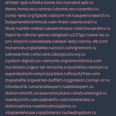
airheat-spb.ru
fisika.home.nov.ru
orakul.spb.ru
demo.home.nov.ru
mnso.ru
home.nov.ru
cemko.ru
comp-land.org
7gazet.ru
bicom-oil.ru
superiorsearch.ru
bulgarianedvizhimost.ru
sn-hram.ru
senovosti.ru
fexer.ru
snite-mebel.ru
anamvkusno.ru
technosaratov.ru
0sporte.ru
9rota-game.ru
bigbad.ru
227gp.ru
wes-ex.ru
pro-kirpichi.ru
israelsale.ru
black-lady.ru
stroy-db.com
mynances.org
ladalike.ru
zozor.ru
dvigremont.ru
odnokartinki.ru
htccare.ru
blogizotovoy.ru
oysters-digital.ru
o-remonte.org
remontdoma.com
myremont.org
portal-remonta.org
vyitikho.ru
mirjon.ru
superdeutsch.ru
mycrazystars.ru
filosofyfree.com
mypetslife.org
warren-buffett.org
greleon.com
sp-or.ru
infoelectrik.ru
materialexpert.ru
detkiexpert.ru
doktorvilechit.ru
vsesvoimirykami.ru
instrumentgid.ru
manikjurinfo.ru
hozjajkainfo.ru
stroimaterials.ru
doktoradvice.ru
selskoehozjajstvo.ru
otopleniehouse.ru
justinterior.ru
chastnyjdom.ru