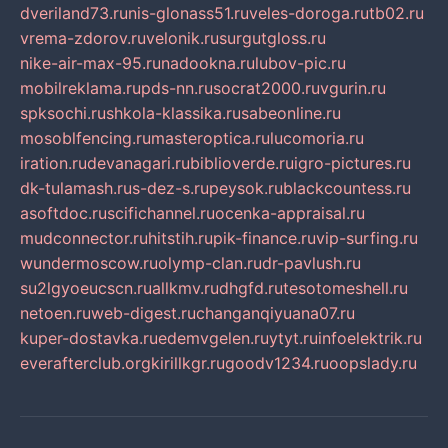
dveriland73.ru
nis-glonass51.ru
veles-doroga.ru
tb02.ru
vrema-zdorov.ru
velonik.ru
surgutgloss.ru
nike-air-max-95.ru
nadookna.ru
lubov-pic.ru
mobilreklama.ru
pds-nn.ru
socrat2000.ru
vgurin.ru
spksochi.ru
shkola-klassika.ru
sabeonline.ru
mosoblfencing.ru
masteroptica.ru
lucomoria.ru
iration.ru
devanagari.ru
biblioverde.ru
igro-pictures.ru
dk-tulamash.ru
s-dez-s.ru
peysok.ru
blackcountess.ru
asoftdoc.ru
scifichannel.ru
ocenka-appraisal.ru
mudconnector.ru
hitstih.ru
pik-finance.ru
vip-surfing.ru
wundermoscow.ru
olymp-clan.ru
dr-pavlush.ru
su2lgyoeucscn.ru
allkmv.ru
dhgfd.ru
tesotomeshell.ru
netoen.ru
web-digest.ru
changanqiyuana07.ru
kuper-dostavka.ru
edemvgelen.ru
ytyt.ru
infoelektrik.ru
everafterclub.org
kirillkgr.ru
goodv1234.ru
oopslady.ru