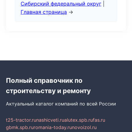
Сибирский федеральный округ
|
Главная страница
→
Полный справочник по
строительству и ремонту
Актуальный каталог компаний по всей России
t25-tractor.ru
nashicveti.ru
alutex.spb.ru
fas.ru
gbmk.spb.ru
romania-today.ru
novoizol.ru