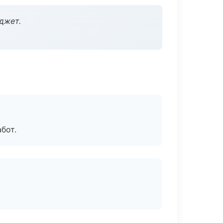
джет.
бот.