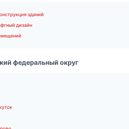
онструкция зданий
фтный дизайн
омещений
ский федеральный округ
кутск
ерово