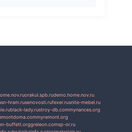
home.nov.ru
orakul.spb.ru
demo.home.nov.ru
u
sn-hram.ru
senovosti.ru
fexer.ru
snite-mebel.ru
le.ru
black-lady.ru
stroy-db.com
mynances.org
emontdoma.com
myremont.org
en-buffett.org
greleon.com
sp-or.ru
nfo.ru
hozjajkainfo.ru
stroimaterials.ru