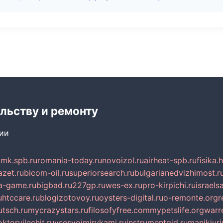
льству и ремонту
сии
mk.spb.ru
romania-today.ru
novoizol.ru
airheat-spb.ru
fisika.
azet.ru
bicom-oil.ru
superiorsearch.ru
bulgarianedvizhimost.r
a-game.ru
bigbad.ru
227gp.ru
wes-ex.ru
pro-kirpichi.ru
israelsa
u
htccare.ru
blogizotovoy.ru
oysters-digital.ru
o-remonte.org
r
tsch.ru
mycrazystars.ru
filosofyfree.com
mypetslife.org
warr
ktorvilechit.ru
vsesvoimirykami.ru
instrumentgid.ru
manikjuri