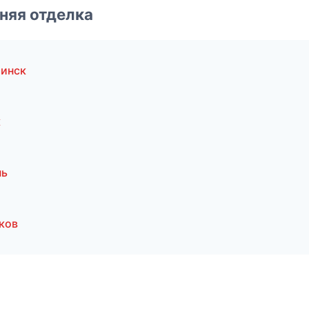
няя отделка
бинск
к
нь
ков