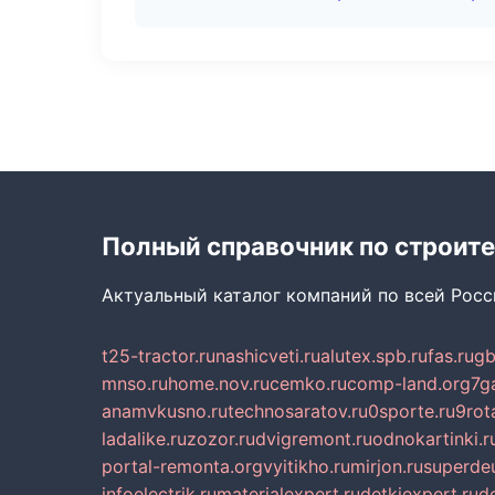
Полный справочник по строите
Актуальный каталог компаний по всей Рос
t25-tractor.ru
nashicveti.ru
alutex.spb.ru
fas.ru
gb
mnso.ru
home.nov.ru
cemko.ru
comp-land.org
7g
anamvkusno.ru
technosaratov.ru
0sporte.ru
9rot
ladalike.ru
zozor.ru
dvigremont.ru
odnokartinki.r
portal-remonta.org
vyitikho.ru
mirjon.ru
superdeu
infoelectrik.ru
materialexpert.ru
detkiexpert.ru
do