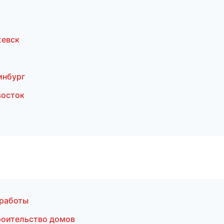
жевск
инбург
восток
 работы
роительство домов