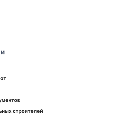
ми
бот
ументов
ьных строителей