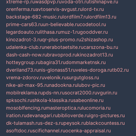
xtreme-rp.ru
wasdpvp.ru
voda-otri.ru
tishinapve.ru
orenferma.ru
avtoservis-avgust.ru
lord-tv.ru
backstage-682-music.ru
lordfilm7.ru
lordfilm13.ru
prime-cars63.ru
un-believable.ru
codetool.ru
legardoauto.ru
lithasa.ru
muz-1.ru
gooddver.ru
kinozadrot-3.ru
qr-plus-promo.ru
2shizashop.ru
udalenka-club.ru
nerabotaetsite.ru
carszona-bu.ru
dash-cash-now.ru
bravoprod.ru
kinozadrot13.ru
hotteygroup.ru
bagira31.ru
dommarketnsk.ru
dveriland73.ru
nis-glonass51.ru
veles-doroga.ru
tb02.ru
vrema-zdorov.ru
velonik.ru
surgutgloss.ru
nike-air-max-95.ru
nadookna.ru
lubov-pic.ru
mobilreklama.ru
pds-nn.ru
socrat2000.ru
vgurin.ru
spksochi.ru
shkola-klassika.ru
sabeonline.ru
mosoblfencing.ru
masteroptica.ru
lucomoria.ru
iration.ru
devanagari.ru
biblioverde.ru
igro-pictures.ru
dk-tulamash.ru
s-dez-s.ru
peysok.ru
blackcountess.ru
asoftdoc.ru
scifichannel.ru
ocenka-appraisal.ru