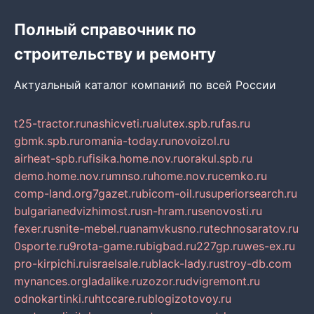
Полный справочник по
строительству и ремонту
Актуальный каталог компаний по всей России
t25-tractor.ru
nashicveti.ru
alutex.spb.ru
fas.ru
gbmk.spb.ru
romania-today.ru
novoizol.ru
airheat-spb.ru
fisika.home.nov.ru
orakul.spb.ru
demo.home.nov.ru
mnso.ru
home.nov.ru
cemko.ru
comp-land.org
7gazet.ru
bicom-oil.ru
superiorsearch.ru
bulgarianedvizhimost.ru
sn-hram.ru
senovosti.ru
fexer.ru
snite-mebel.ru
anamvkusno.ru
technosaratov.ru
0sporte.ru
9rota-game.ru
bigbad.ru
227gp.ru
wes-ex.ru
pro-kirpichi.ru
israelsale.ru
black-lady.ru
stroy-db.com
mynances.org
ladalike.ru
zozor.ru
dvigremont.ru
odnokartinki.ru
htccare.ru
blogizotovoy.ru