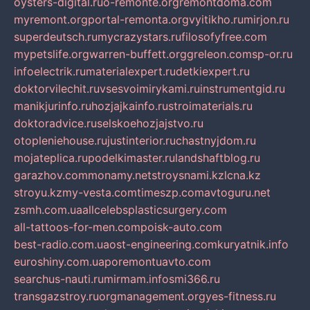
oysters-digital.ru
o-remonte.org
remontdoma.com
myremont.org
portal-remonta.org
vyitikho.ru
mirjon.ru
superdeutsch.ru
mycrazystars.ru
filosofyfree.com
mypetslife.org
warren-buffett.org
greleon.com
sp-or.ru
infoelectrik.ru
materialexpert.ru
detkiexpert.ru
doktorvilechit.ru
vsesvoimirykami.ru
instrumentgid.ru
manikjurinfo.ru
hozjajkainfo.ru
stroimaterials.ru
doktoradvice.ru
selskoehozjajstvo.ru
otopleniehouse.ru
justinterior.ru
chastnyjdom.ru
mojateplica.ru
podelkimaster.ru
landshaftblog.ru
garazhov.com
monamy.net
stroysnami.kz
lcna.kz
stroyu.kz
my-vesta.com
timeszp.com
avtoguru.net
zsmh.com.ua
allcelebsplasticsurgery.com
all-tattoos-for-men.com
poisk-auto.com
best-radio.com.ua
ost-engineering.com
kuryatnik.info
euroshiny.com.ua
poremontuavto.com
searchus-nauti.ru
mirmam.info
smi366.ru
transgazstroy.ru
orgmanagement.org
yes-fitness.ru