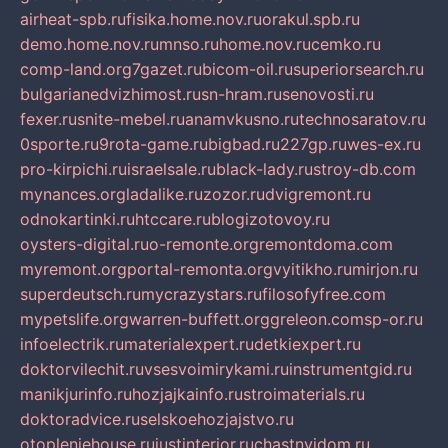
airheat-spb.ru
fisika.home.nov.ru
orakul.spb.ru
demo.home.nov.ru
mnso.ru
home.nov.ru
cemko.ru
comp-land.org
7gazet.ru
bicom-oil.ru
superiorsearch.ru
bulgarianedvizhimost.ru
sn-hram.ru
senovosti.ru
fexer.ru
snite-mebel.ru
anamvkusno.ru
technosaratov.ru
0sporte.ru
9rota-game.ru
bigbad.ru
227gp.ru
wes-ex.ru
pro-kirpichi.ru
israelsale.ru
black-lady.ru
stroy-db.com
mynances.org
ladalike.ru
zozor.ru
dvigremont.ru
odnokartinki.ru
htccare.ru
blogizotovoy.ru
oysters-digital.ru
o-remonte.org
remontdoma.com
myremont.org
portal-remonta.org
vyitikho.ru
mirjon.ru
superdeutsch.ru
mycrazystars.ru
filosofyfree.com
mypetslife.org
warren-buffett.org
greleon.com
sp-or.ru
infoelectrik.ru
materialexpert.ru
detkiexpert.ru
doktorvilechit.ru
vsesvoimirykami.ru
instrumentgid.ru
manikjurinfo.ru
hozjajkainfo.ru
stroimaterials.ru
doktoradvice.ru
selskoehozjajstvo.ru
otopleniehouse.ru
justinterior.ru
chastnyjdom.ru