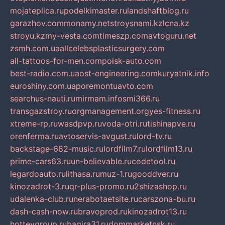
mojateplica.ru
podelkimaster.ru
landshaftblog.ru
garazhov.com
monamy.net
stroysnami.kz
lcna.kz
stroyu.kz
my-vesta.com
timeszp.com
avtoguru.net
zsmh.com.ua
allcelebsplasticsurgery.com
all-tattoos-for-men.com
poisk-auto.com
best-radio.com.ua
ost-engineering.com
kuryatnik.info
euroshiny.com.ua
poremontuavto.com
searchus-nauti.ru
mirmam.info
smi366.ru
transgazstroy.ru
orgmanagement.org
yes-fitness.ru
xtreme-rp.ru
wasdpvp.ru
voda-otri.ru
tishinapve.ru
orenferma.ru
avtoservis-avgust.ru
lord-tv.ru
backstage-682-music.ru
lordfilm7.ru
lordfilm13.ru
prime-cars63.ru
un-believable.ru
codetool.ru
legardoauto.ru
lithasa.ru
muz-1.ru
gooddver.ru
kinozadrot-3.ru
qr-plus-promo.ru
2shizashop.ru
udalenka-club.ru
nerabotaetsite.ru
carszona-bu.ru
dash-cash-now.ru
bravoprod.ru
kinozadrot13.ru
hotteygroup.ru
bagira31.ru
dommarketnsk.ru