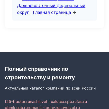
Дальневосточный федеральный
округ
|
Главная страница
→
Полный справочник по
строительству и ремонту
Актуальный каталог компаний по всей России
t25-tractor.ru
nashicveti.ru
alutex.spb.ru
fas.ru
gbmk.spb.ru
romania-today.ru
novoizol.ru