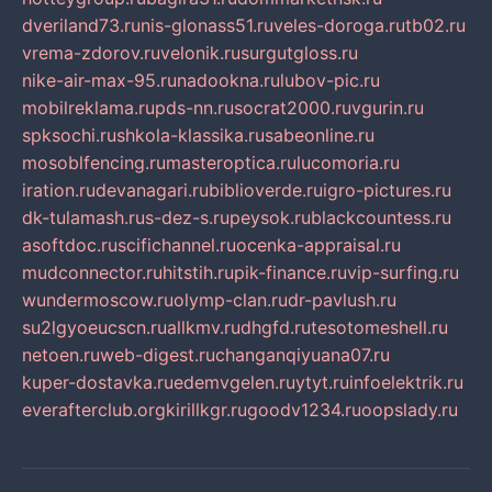
dveriland73.ru
nis-glonass51.ru
veles-doroga.ru
tb02.ru
vrema-zdorov.ru
velonik.ru
surgutgloss.ru
nike-air-max-95.ru
nadookna.ru
lubov-pic.ru
mobilreklama.ru
pds-nn.ru
socrat2000.ru
vgurin.ru
spksochi.ru
shkola-klassika.ru
sabeonline.ru
mosoblfencing.ru
masteroptica.ru
lucomoria.ru
iration.ru
devanagari.ru
biblioverde.ru
igro-pictures.ru
dk-tulamash.ru
s-dez-s.ru
peysok.ru
blackcountess.ru
asoftdoc.ru
scifichannel.ru
ocenka-appraisal.ru
mudconnector.ru
hitstih.ru
pik-finance.ru
vip-surfing.ru
wundermoscow.ru
olymp-clan.ru
dr-pavlush.ru
su2lgyoeucscn.ru
allkmv.ru
dhgfd.ru
tesotomeshell.ru
netoen.ru
web-digest.ru
changanqiyuana07.ru
kuper-dostavka.ru
edemvgelen.ru
ytyt.ru
infoelektrik.ru
everafterclub.org
kirillkgr.ru
goodv1234.ru
oopslady.ru