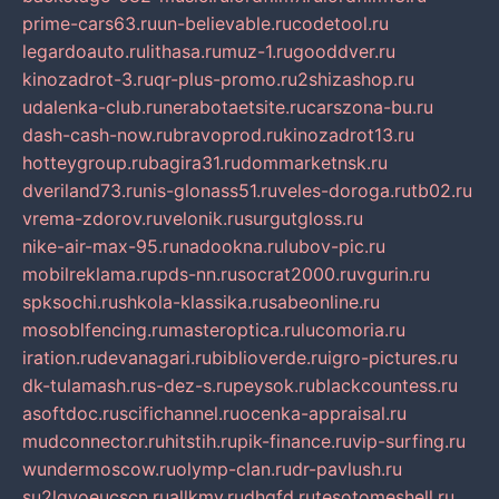
prime-cars63.ru
un-believable.ru
codetool.ru
legardoauto.ru
lithasa.ru
muz-1.ru
gooddver.ru
kinozadrot-3.ru
qr-plus-promo.ru
2shizashop.ru
udalenka-club.ru
nerabotaetsite.ru
carszona-bu.ru
dash-cash-now.ru
bravoprod.ru
kinozadrot13.ru
hotteygroup.ru
bagira31.ru
dommarketnsk.ru
dveriland73.ru
nis-glonass51.ru
veles-doroga.ru
tb02.ru
vrema-zdorov.ru
velonik.ru
surgutgloss.ru
nike-air-max-95.ru
nadookna.ru
lubov-pic.ru
mobilreklama.ru
pds-nn.ru
socrat2000.ru
vgurin.ru
spksochi.ru
shkola-klassika.ru
sabeonline.ru
mosoblfencing.ru
masteroptica.ru
lucomoria.ru
iration.ru
devanagari.ru
biblioverde.ru
igro-pictures.ru
dk-tulamash.ru
s-dez-s.ru
peysok.ru
blackcountess.ru
asoftdoc.ru
scifichannel.ru
ocenka-appraisal.ru
mudconnector.ru
hitstih.ru
pik-finance.ru
vip-surfing.ru
wundermoscow.ru
olymp-clan.ru
dr-pavlush.ru
su2lgyoeucscn.ru
allkmv.ru
dhgfd.ru
tesotomeshell.ru