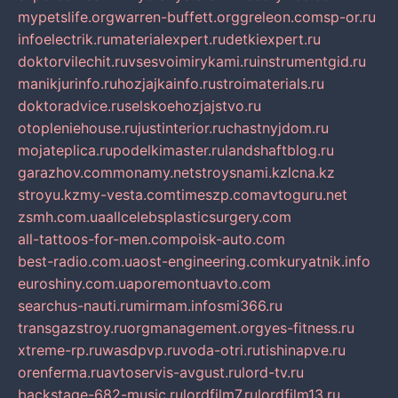
mypetslife.org
warren-buffett.org
greleon.com
sp-or.ru
infoelectrik.ru
materialexpert.ru
detkiexpert.ru
doktorvilechit.ru
vsesvoimirykami.ru
instrumentgid.ru
manikjurinfo.ru
hozjajkainfo.ru
stroimaterials.ru
doktoradvice.ru
selskoehozjajstvo.ru
otopleniehouse.ru
justinterior.ru
chastnyjdom.ru
mojateplica.ru
podelkimaster.ru
landshaftblog.ru
garazhov.com
monamy.net
stroysnami.kz
lcna.kz
stroyu.kz
my-vesta.com
timeszp.com
avtoguru.net
zsmh.com.ua
allcelebsplasticsurgery.com
all-tattoos-for-men.com
poisk-auto.com
best-radio.com.ua
ost-engineering.com
kuryatnik.info
euroshiny.com.ua
poremontuavto.com
searchus-nauti.ru
mirmam.info
smi366.ru
transgazstroy.ru
orgmanagement.org
yes-fitness.ru
xtreme-rp.ru
wasdpvp.ru
voda-otri.ru
tishinapve.ru
orenferma.ru
avtoservis-avgust.ru
lord-tv.ru
backstage-682-music.ru
lordfilm7.ru
lordfilm13.ru