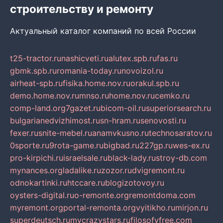
строительству и ремонту
Актуальный каталог компаний по всей России
t25-tractor.ru
nashicveti.ru
alutex.spb.ru
fas.ru
gbmk.spb.ru
romania-today.ru
novoizol.ru
airheat-spb.ru
fisika.home.nov.ru
orakul.spb.ru
demo.home.nov.ru
mnso.ru
home.nov.ru
cemko.ru
comp-land.org
7gazet.ru
bicom-oil.ru
superiorsearch.ru
bulgarianedvizhimost.ru
sn-hram.ru
senovosti.ru
fexer.ru
snite-mebel.ru
anamvkusno.ru
technosaratov.ru
0sporte.ru
9rota-game.ru
bigbad.ru
227gp.ru
wes-ex.ru
pro-kirpichi.ru
israelsale.ru
black-lady.ru
stroy-db.com
mynances.org
ladalike.ru
zozor.ru
dvigremont.ru
odnokartinki.ru
htccare.ru
blogizotovoy.ru
oysters-digital.ru
o-remonte.org
remontdoma.com
myremont.org
portal-remonta.org
vyitikho.ru
mirjon.ru
superdeutsch.ru
mycrazystars.ru
filosofyfree.com