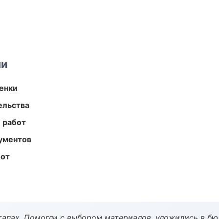
ми
енки
ельства
 работ
ументов
бот
тапах. Помогли с выбором материалов, уложились в бю