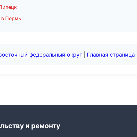
 Липецк
 в Пермь
евосточный федеральный округ
|
Главная страница
льству и ремонту