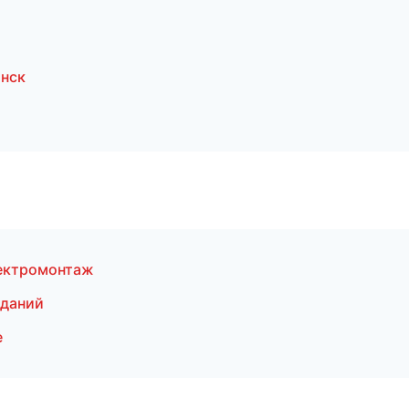
нск
ектромонтаж
зданий
е