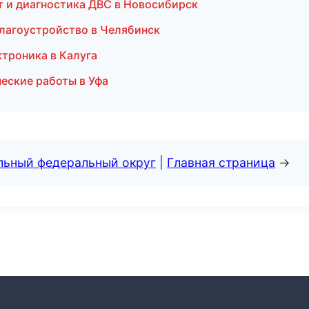
нт и диагностика ДВС в Новосибирск
лагоустройство в Челябинск
ктроника в Калуга
еские работы в Уфа
альный федеральный округ
|
Главная страница
→