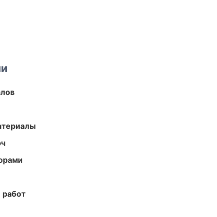
ми
алов
атериалы
юч
торами
 работ