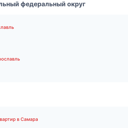
альный федеральный округ
славль
рославль
квартир в Самара