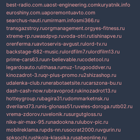
best-radio.com.ua
ost-engineering.com
kuryatnik.info
euroshiny.com.ua
poremontuavto.com
searchus-nauti.ru
mirmam.info
smi366.ru
transgazstroy.ru
orgmanagement.org
yes-fitness.ru
xtreme-rp.ru
wasdpvp.ru
voda-otri.ru
tishinapve.ru
orenferma.ru
avtoservis-avgust.ru
lord-tv.ru
backstage-682-music.ru
lordfilm7.ru
lordfilm13.ru
prime-cars63.ru
un-believable.ru
codetool.ru
legardoauto.ru
lithasa.ru
muz-1.ru
gooddver.ru
kinozadrot-3.ru
qr-plus-promo.ru
2shizashop.ru
udalenka-club.ru
nerabotaetsite.ru
carszona-bu.ru
dash-cash-now.ru
bravoprod.ru
kinozadrot13.ru
hotteygroup.ru
bagira31.ru
dommarketnsk.ru
dveriland73.ru
nis-glonass51.ru
veles-doroga.ru
tb02.ru
vrema-zdorov.ru
velonik.ru
surgutgloss.ru
nike-air-max-95.ru
nadookna.ru
lubov-pic.ru
mobilreklama.ru
pds-nn.ru
socrat2000.ru
vgurin.ru
spksochi.ru
shkola-klassika.ru
sabeonline.ru