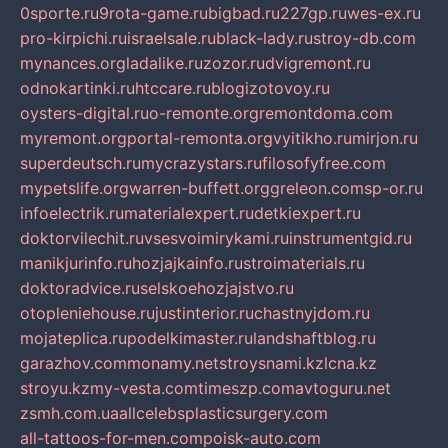
0sporte.ru
9rota-game.ru
bigbad.ru
227gp.ru
wes-ex.ru
pro-kirpichi.ru
israelsale.ru
black-lady.ru
stroy-db.com
mynances.org
ladalike.ru
zozor.ru
dvigremont.ru
odnokartinki.ru
htccare.ru
blogizotovoy.ru
oysters-digital.ru
o-remonte.org
remontdoma.com
myremont.org
portal-remonta.org
vyitikho.ru
mirjon.ru
superdeutsch.ru
mycrazystars.ru
filosofyfree.com
mypetslife.org
warren-buffett.org
greleon.com
sp-or.ru
infoelectrik.ru
materialexpert.ru
detkiexpert.ru
doktorvilechit.ru
vsesvoimirykami.ru
instrumentgid.ru
manikjurinfo.ru
hozjajkainfo.ru
stroimaterials.ru
doktoradvice.ru
selskoehozjajstvo.ru
otopleniehouse.ru
justinterior.ru
chastnyjdom.ru
mojateplica.ru
podelkimaster.ru
landshaftblog.ru
garazhov.com
monamy.net
stroysnami.kz
lcna.kz
stroyu.kz
my-vesta.com
timeszp.com
avtoguru.net
zsmh.com.ua
allcelebsplasticsurgery.com
all-tattoos-for-men.com
poisk-auto.com