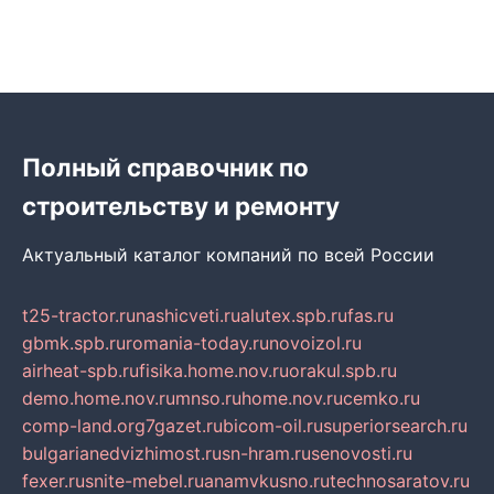
Полный справочник по
строительству и ремонту
Актуальный каталог компаний по всей России
t25-tractor.ru
nashicveti.ru
alutex.spb.ru
fas.ru
gbmk.spb.ru
romania-today.ru
novoizol.ru
airheat-spb.ru
fisika.home.nov.ru
orakul.spb.ru
demo.home.nov.ru
mnso.ru
home.nov.ru
cemko.ru
comp-land.org
7gazet.ru
bicom-oil.ru
superiorsearch.ru
bulgarianedvizhimost.ru
sn-hram.ru
senovosti.ru
fexer.ru
snite-mebel.ru
anamvkusno.ru
technosaratov.ru