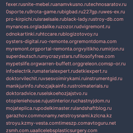
fexer.ru
snite-mebel.ru
anamvkusno.ru
technosaratov.ru
0sporte.ru
9rota-game.ru
bigbad.ru
227gp.ru
wes-ex.ru
pro-kirpichi.ru
israelsale.ru
black-lady.ru
stroy-db.com
mynances.org
ladalike.ru
zozor.ru
dvigremont.ru
odnokartinki.ru
htccare.ru
blogizotovoy.ru
oysters-digital.ru
o-remonte.org
remontdoma.com
myremont.org
portal-remonta.org
vyitikho.ru
mirjon.ru
superdeutsch.ru
mycrazystars.ru
filosofyfree.com
mypetslife.org
warren-buffett.org
greleon.com
sp-or.ru
infoelectrik.ru
materialexpert.ru
detkiexpert.ru
doktorvilechit.ru
vsesvoimirykami.ru
instrumentgid.ru
manikjurinfo.ru
hozjajkainfo.ru
stroimaterials.ru
doktoradvice.ru
selskoehozjajstvo.ru
otopleniehouse.ru
justinterior.ru
chastnyjdom.ru
mojateplica.ru
podelkimaster.ru
landshaftblog.ru
garazhov.com
monamy.net
stroysnami.kz
lcna.kz
stroyu.kz
my-vesta.com
timeszp.com
avtoguru.net
zsmh.com.ua
allcelebsplasticsurgery.com