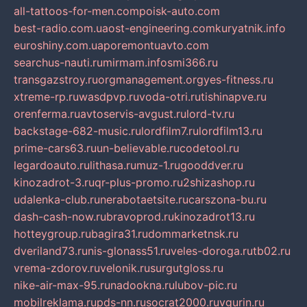
all-tattoos-for-men.com
poisk-auto.com
best-radio.com.ua
ost-engineering.com
kuryatnik.info
euroshiny.com.ua
poremontuavto.com
searchus-nauti.ru
mirmam.info
smi366.ru
transgazstroy.ru
orgmanagement.org
yes-fitness.ru
xtreme-rp.ru
wasdpvp.ru
voda-otri.ru
tishinapve.ru
orenferma.ru
avtoservis-avgust.ru
lord-tv.ru
backstage-682-music.ru
lordfilm7.ru
lordfilm13.ru
prime-cars63.ru
un-believable.ru
codetool.ru
legardoauto.ru
lithasa.ru
muz-1.ru
gooddver.ru
kinozadrot-3.ru
qr-plus-promo.ru
2shizashop.ru
udalenka-club.ru
nerabotaetsite.ru
carszona-bu.ru
dash-cash-now.ru
bravoprod.ru
kinozadrot13.ru
hotteygroup.ru
bagira31.ru
dommarketnsk.ru
dveriland73.ru
nis-glonass51.ru
veles-doroga.ru
tb02.ru
vrema-zdorov.ru
velonik.ru
surgutgloss.ru
nike-air-max-95.ru
nadookna.ru
lubov-pic.ru
mobilreklama.ru
pds-nn.ru
socrat2000.ru
vgurin.ru