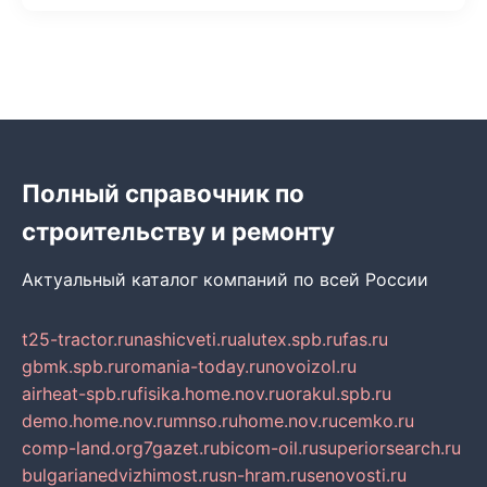
Полный справочник по
строительству и ремонту
Актуальный каталог компаний по всей России
t25-tractor.ru
nashicveti.ru
alutex.spb.ru
fas.ru
gbmk.spb.ru
romania-today.ru
novoizol.ru
airheat-spb.ru
fisika.home.nov.ru
orakul.spb.ru
demo.home.nov.ru
mnso.ru
home.nov.ru
cemko.ru
comp-land.org
7gazet.ru
bicom-oil.ru
superiorsearch.ru
bulgarianedvizhimost.ru
sn-hram.ru
senovosti.ru