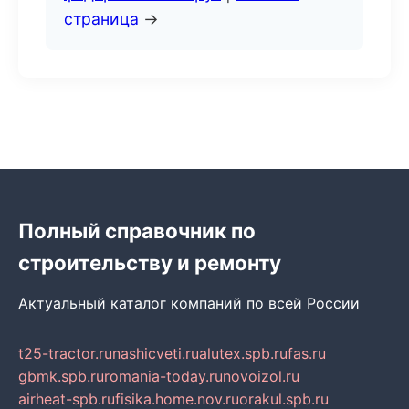
страница
→
Полный справочник по
строительству и ремонту
Актуальный каталог компаний по всей России
t25-tractor.ru
nashicveti.ru
alutex.spb.ru
fas.ru
gbmk.spb.ru
romania-today.ru
novoizol.ru
airheat-spb.ru
fisika.home.nov.ru
orakul.spb.ru