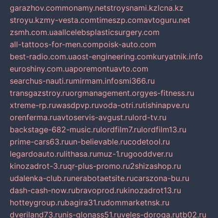
garazhov.com
monamy.net
stroysnami.kz
lcna.kz
stroyu.kz
my-vesta.com
timeszp.com
avtoguru.net
zsmh.com.ua
allcelebsplasticsurgery.com
all-tattoos-for-men.com
poisk-auto.com
best-radio.com.ua
ost-engineering.com
kuryatnik.info
euroshiny.com.ua
poremontuavto.com
searchus-nauti.ru
mirmam.info
smi366.ru
transgazstroy.ru
orgmanagement.org
yes-fitness.ru
xtreme-rp.ru
wasdpvp.ru
voda-otri.ru
tishinapve.ru
orenferma.ru
avtoservis-avgust.ru
lord-tv.ru
backstage-682-music.ru
lordfilm7.ru
lordfilm13.ru
prime-cars63.ru
un-believable.ru
codetool.ru
legardoauto.ru
lithasa.ru
muz-1.ru
gooddver.ru
kinozadrot-3.ru
qr-plus-promo.ru
2shizashop.ru
udalenka-club.ru
nerabotaetsite.ru
carszona-bu.ru
dash-cash-now.ru
bravoprod.ru
kinozadrot13.ru
hotteygroup.ru
bagira31.ru
dommarketnsk.ru
dveriland73.ru
nis-glonass51.ru
veles-doroga.ru
tb02.ru