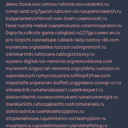
demo.home.nov.ru
mnso.ru
home.nov.ru
cemko.ru
comp-land.org
7gazet.ru
bicom-oil.ru
superiorsearch.ru
bulgarianedvizhimost.ru
sn-hram.ru
senovosti.ru
fexer.ru
snite-mebel.ru
anamvkusno.ru
technosaratov.ru
0sporte.ru
9rota-game.ru
bigbad.ru
227gp.ru
wes-ex.ru
pro-kirpichi.ru
israelsale.ru
black-lady.ru
stroy-db.com
mynances.org
ladalike.ru
zozor.ru
dvigremont.ru
odnokartinki.ru
htccare.ru
blogizotovoy.ru
oysters-digital.ru
o-remonte.org
remontdoma.com
myremont.org
portal-remonta.org
vyitikho.ru
mirjon.ru
superdeutsch.ru
mycrazystars.ru
filosofyfree.com
mypetslife.org
warren-buffett.org
greleon.com
sp-or.ru
infoelectrik.ru
materialexpert.ru
detkiexpert.ru
doktorvilechit.ru
vsesvoimirykami.ru
instrumentgid.ru
manikjurinfo.ru
hozjajkainfo.ru
stroimaterials.ru
doktoradvice.ru
selskoehozjajstvo.ru
otopleniehouse.ru
justinterior.ru
chastnyjdom.ru
mojateplica.ru
podelkimaster.ru
landshaftblog.ru