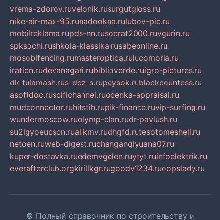
vrema-zdorov.ru
velonik.ru
surgutgloss.ru
nike-air-max-95.ru
nadookna.ru
lubov-pic.ru
mobilreklama.ru
pds-nn.ru
socrat2000.ru
vgurin.ru
spksochi.ru
shkola-klassika.ru
sabeonline.ru
mosoblfencing.ru
masteroptica.ru
lucomoria.ru
iration.ru
devanagari.ru
biblioverde.ru
igro-pictures.ru
dk-tulamash.ru
s-dez-s.ru
peysok.ru
blackcountess.ru
asoftdoc.ru
scifichannel.ru
ocenka-appraisal.ru
mudconnector.ru
hitstih.ru
pik-finance.ru
vip-surfing.ru
wundermoscow.ru
olymp-clan.ru
dr-pavlush.ru
su2lgyoeucscn.ru
allkmv.ru
dhgfd.ru
tesotomeshell.ru
netoen.ru
web-digest.ru
changanqiyuana07.ru
kuper-dostavka.ru
edemvgelen.ru
ytyt.ru
infoelektrik.ru
everafterclub.org
kirillkgr.ru
goodv1234.ru
oopslady.ru
© Полный справочник по строительству и