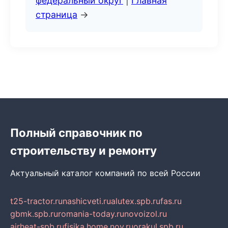
федеральный округ
|
Главная
страница
→
Полный справочник по
строительству и ремонту
Актуальный каталог компаний по всей России
t25-tractor.ru
nashicveti.ru
alutex.spb.ru
fas.ru
gbmk.spb.ru
romania-today.ru
novoizol.ru
airheat-spb.ru
fisika.home.nov.ru
orakul.spb.ru