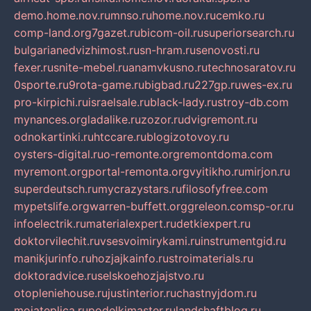
demo.home.nov.ru
mnso.ru
home.nov.ru
cemko.ru
comp-land.org
7gazet.ru
bicom-oil.ru
superiorsearch.ru
bulgarianedvizhimost.ru
sn-hram.ru
senovosti.ru
fexer.ru
snite-mebel.ru
anamvkusno.ru
technosaratov.ru
0sporte.ru
9rota-game.ru
bigbad.ru
227gp.ru
wes-ex.ru
pro-kirpichi.ru
israelsale.ru
black-lady.ru
stroy-db.com
mynances.org
ladalike.ru
zozor.ru
dvigremont.ru
odnokartinki.ru
htccare.ru
blogizotovoy.ru
oysters-digital.ru
o-remonte.org
remontdoma.com
myremont.org
portal-remonta.org
vyitikho.ru
mirjon.ru
superdeutsch.ru
mycrazystars.ru
filosofyfree.com
mypetslife.org
warren-buffett.org
greleon.com
sp-or.ru
infoelectrik.ru
materialexpert.ru
detkiexpert.ru
doktorvilechit.ru
vsesvoimirykami.ru
instrumentgid.ru
manikjurinfo.ru
hozjajkainfo.ru
stroimaterials.ru
doktoradvice.ru
selskoehozjajstvo.ru
otopleniehouse.ru
justinterior.ru
chastnyjdom.ru
mojateplica.ru
podelkimaster.ru
landshaftblog.ru