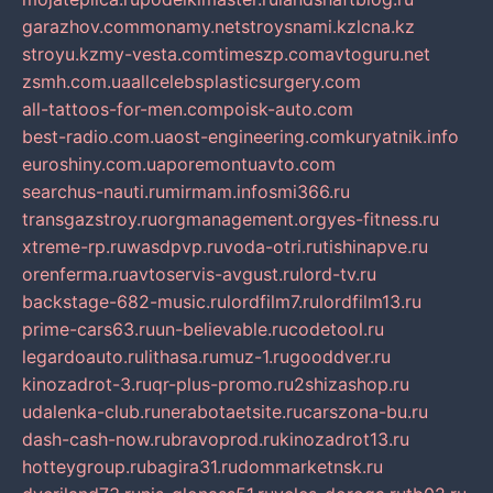
garazhov.com
monamy.net
stroysnami.kz
lcna.kz
stroyu.kz
my-vesta.com
timeszp.com
avtoguru.net
zsmh.com.ua
allcelebsplasticsurgery.com
all-tattoos-for-men.com
poisk-auto.com
best-radio.com.ua
ost-engineering.com
kuryatnik.info
euroshiny.com.ua
poremontuavto.com
searchus-nauti.ru
mirmam.info
smi366.ru
transgazstroy.ru
orgmanagement.org
yes-fitness.ru
xtreme-rp.ru
wasdpvp.ru
voda-otri.ru
tishinapve.ru
orenferma.ru
avtoservis-avgust.ru
lord-tv.ru
backstage-682-music.ru
lordfilm7.ru
lordfilm13.ru
prime-cars63.ru
un-believable.ru
codetool.ru
legardoauto.ru
lithasa.ru
muz-1.ru
gooddver.ru
kinozadrot-3.ru
qr-plus-promo.ru
2shizashop.ru
udalenka-club.ru
nerabotaetsite.ru
carszona-bu.ru
dash-cash-now.ru
bravoprod.ru
kinozadrot13.ru
hotteygroup.ru
bagira31.ru
dommarketnsk.ru