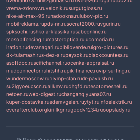
dveriland73.ru
nis-glonass51.ru
veles-doroga.ru
tb02.ru
vrema-zdorov.ru
velonik.ru
surgutgloss.ru
nike-air-max-95.ru
nadookna.ru
lubov-pic.ru
mobilreklama.ru
pds-nn.ru
socrat2000.ru
vgurin.ru
spksochi.ru
shkola-klassika.ru
sabeonline.ru
mosoblfencing.ru
masteroptica.ru
lucomoria.ru
iration.ru
devanagari.ru
biblioverde.ru
igro-pictures.ru
dk-tulamash.ru
s-dez-s.ru
peysok.ru
blackcountess.ru
asoftdoc.ru
scifichannel.ru
ocenka-appraisal.ru
mudconnector.ru
hitstih.ru
pik-finance.ru
vip-surfing.ru
wundermoscow.ru
olymp-clan.ru
dr-pavlush.ru
su2lgyoeucscn.ru
allkmv.ru
dhgfd.ru
tesotomeshell.ru
netoen.ru
web-digest.ru
changanqiyuana07.ru
kuper-dostavka.ru
edemvgelen.ru
ytyt.ru
infoelektrik.ru
everafterclub.org
kirillkgr.ru
goodv1234.ru
oopslady.ru
© Полный справочник по строительству и