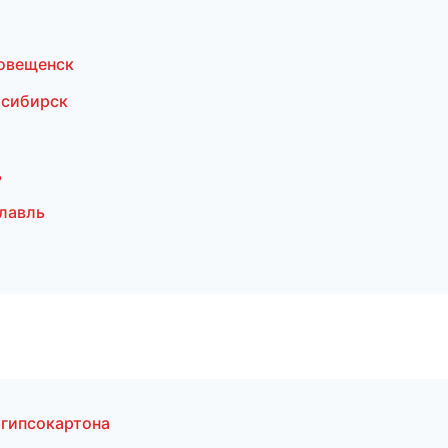
овещенск
осибирск
ь
лавль
 гипсокартона