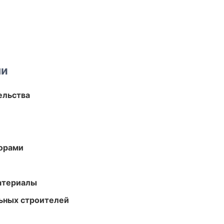
ми
ельства
торами
атериалы
ьных строителей