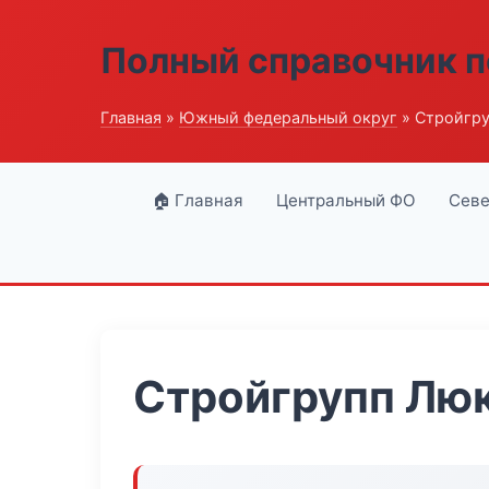
Полный справочник п
Главная
»
Южный федеральный округ
» Стройгру
🏠 Главная
Центральный ФО
Севе
Стройгрупп Лю